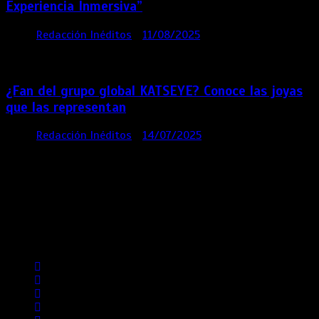
Experiencia Inmersiva”
por
Redacción Inéditos
11/08/2025
2 mins
12
meses
¿Fan del grupo global KATSEYE? Conoce las joyas
que las representan
por
Redacción Inéditos
14/07/2025
3 mins
1 año
Contácta con nosotros
Lima- Perú
revista@ineditos.pe
Revista Digital