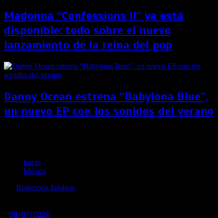
Madonna “Confessions II” ya está
disponible: todo sobre el nuevo
lanzamiento de la reina del pop
Danny Ocean estrena “Babylona Blue”,
un nuevo EP con los sonidos del verano
Fiestas Patrias: El ICPNA Cultural presenta Te
cuento y te canto-Música popular peruana
Inicio
Música
por
Redacción Inéditos
revista@ineditos.pe
09/07/2020
0
6 años