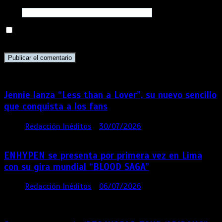
Web
Guarda mi nombre, correo electrónico y web en este
navegador para la próxima vez que comente.
Jennie lanza “Less than a Lover”, su nuevo sencillo
que conquista a los fans
por
Redacción Inéditos
30/07/2026
3 mins
5 días
ENHYPEN se presenta por primera vez en Lima
con su gira mundial “BLOOD SAGA”
por
Redacción Inéditos
06/07/2026
4 mins
4
semanas