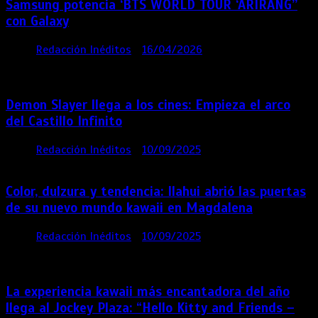
Samsung potencia ‘BTS WORLD TOUR ‘ARIRANG’’
con Galaxy
por
Redacción Inéditos
16/04/2026
4 mins
4
meses
Demon Slayer llega a los cines: Empieza el arco
del Castillo Infinito
por
Redacción Inéditos
10/09/2025
1 min
11 meses
Color, dulzura y tendencia: Ilahui abrió las puertas
de su nuevo mundo kawaii en Magdalena
por
Redacción Inéditos
10/09/2025
3 mins
11
meses
La experiencia kawaii más encantadora del año
llega al Jockey Plaza: “Hello Kitty and Friends –