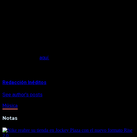
Flores y a destacadas figuras como Eva Ayllón, Cecilia
Bracamonte, entre otros.
Cabe destacar que estas actividades tienen como objetivo
promover la cultura peruana mediante la proyección de
actividades culturales en las que participan artistas de
diversas especialidades compartiendo con el público lo
mejor de su trayectoria.
Puedes disfrutar de la primera entrega de Araceli Poma,
Nuestro secreto,
aquí.
About Author
Redacción Inéditos
See author's posts
Música
Notas