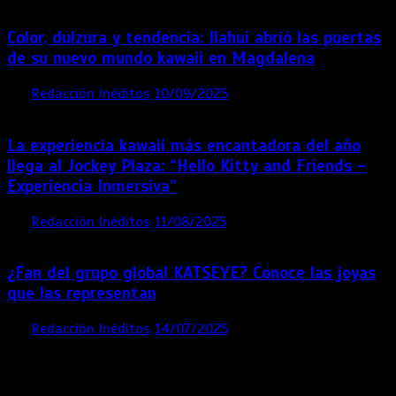
Color, dulzura y tendencia: Ilahui abrió las puertas
de su nuevo mundo kawaii en Magdalena
por
Redacción Inéditos
10/09/2025
3 mins
11 meses
La experiencia kawaii más encantadora del año
llega al Jockey Plaza: “Hello Kitty and Friends –
Experiencia Inmersiva”
por
Redacción Inéditos
11/08/2025
2 mins
12 meses
¿Fan del grupo global KATSEYE? Conoce las joyas
que las representan
por
Redacción Inéditos
14/07/2025
3 mins
1 año
Contácta con nosotros