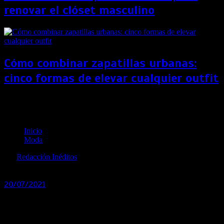
renovar el clóset masculino
Cómo combinar zapatillas urbanas:
cinco formas de elevar cualquier outfit
Victoria’s Secret volverá a celebrar sus desfiles de
moda
Inicio
Moda
por
Redacción Inéditos
revista@ineditos.pe
20/07/2021
0
5 años
Victoria’s Secret anunció el lanzamiento de una campaña
en la que contaría con importantes figuras femeninas del
mundo del deporte, de los negocios y del arte.