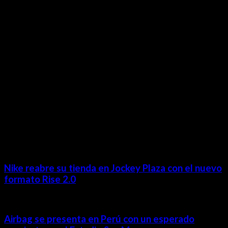
Lima- Perú
revista@ineditos.pe
Revista Digital
MÁS NOTICIAS
Nike reabre su tienda en Jockey Plaza con el nuevo
formato Rise 2.0
Airbag se presenta en Perú con un esperado