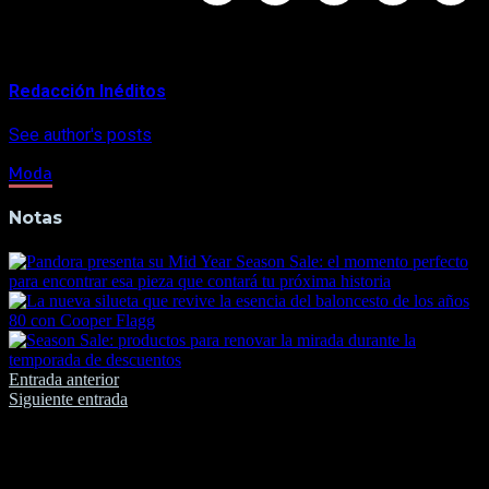
About Author
Redacción Inéditos
See author's posts
Moda
Notas
Navegación
Entrada anterior
Siguiente entrada
de
entradas
Deja una respuesta
Tu dirección de correo electrónico no será publicada.
Los