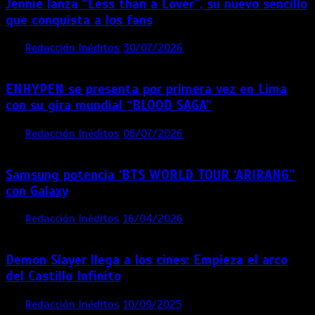
Jennie lanza “Less than a Lover”, su nuevo sencillo
que conquista a los fans
por
Redacción Inéditos
30/07/2026
3 mins
1 semana
ENHYPEN se presenta por primera vez en Lima
con su gira mundial “BLOOD SAGA”
por
Redacción Inéditos
06/07/2026
4 mins
1 mes
Samsung potencia ‘BTS WORLD TOUR ‘ARIRANG’’
con Galaxy
por
Redacción Inéditos
16/04/2026
4 mins
4 meses
Demon Slayer llega a los cines: Empieza el arco
del Castillo Infinito
por
Redacción Inéditos
10/09/2025
1 min
11 meses