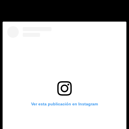
Aplicados a abrigos, vestidos y faldas de desafiantes
volúmenes envían un mensaje de rebeldía y desaliño
entre sonidos metálicos.
Ver esta publicación en Instagram