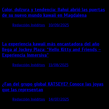
Color, dulzura y tendencia: Ilahui abrió las puertas
de su nuevo mundo kawaii en Magdalena
por
Redacción Inéditos
10/09/2025
3 mins
11
meses
La experiencia kawaii más encantadora del año
llega al Jockey Plaza: “Hello Kitty and Friends –
Experiencia Inmersiva”
por
Redacción Inéditos
11/08/2025
2 mins
12
meses
¿Fan del grupo global KATSEYE? Conoce las joyas
que las representan
por
Redacción Inéditos
14/07/2025
3 mins
1 año