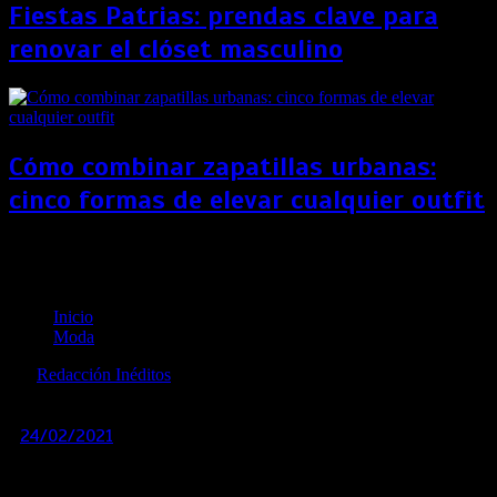
Fiestas Patrias: prendas clave para
renovar el clóset masculino
Cómo combinar zapatillas urbanas:
cinco formas de elevar cualquier outfit
Semana de la Moda de Londres: El diseño
historicista pone el broche final a la gala
Inicio
Moda
por
Redacción Inéditos
revista@ineditos.pe
24/02/2021
0
5 años
El último martes terminó una nueva edición de la Semana
de la Moda de Londres, de forma virtual y marcada por la