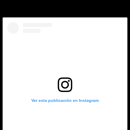
los filmes de Hitchcock, coincidiendo con la presentación de
ayer de Emilia Wickstead.
Ver esta publicación en Instagram