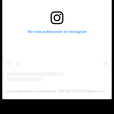
Ver esta publicación en Instagram
Una publicación compartida de SIMONE ROCHA (@simonerocha_)
Las tres Gracias aparecen de forma recurrente: belleza,
naturaleza, creatividad, abundancia. En camafeos o bordadas