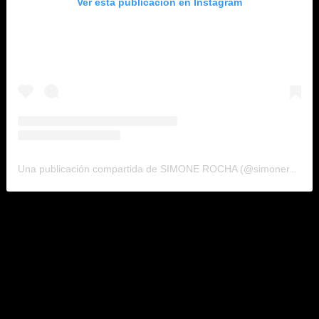
Ver esta publicación en Instagram
Una publicación compartida de SIMONE ROCHA (@simonerocha_)
Erdem lo traslada a la tensión previa de un espectáculo de
danza y lo dota de opulencia con maximalistas aplicaciones
joya.
Entre las modelos se encontraban cuatro bailarinas del Ballet
Real en diferentes etapas de la vida, entre ellas Marguerite
Porter, que interpretó con Nureyev «El lago de los cisnes».
Su presencia quiere rescatar la figura de Margot Fonteyn, la