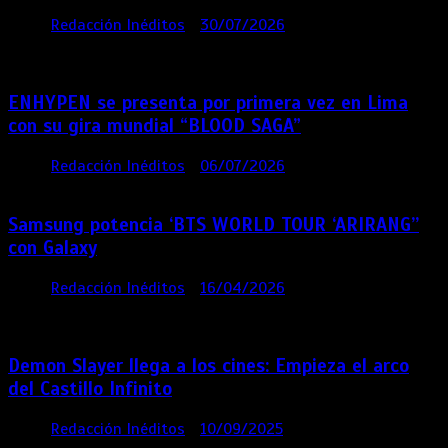
por
Redacción Inéditos
30/07/2026
3 mins
1
semana
ENHYPEN se presenta por primera vez en Lima
con su gira mundial “BLOOD SAGA”
por
Redacción Inéditos
06/07/2026
4 mins
1 mes
Samsung potencia ‘BTS WORLD TOUR ‘ARIRANG’’
con Galaxy
por
Redacción Inéditos
16/04/2026
4 mins
4
meses
Demon Slayer llega a los cines: Empieza el arco
del Castillo Infinito
por
Redacción Inéditos
10/09/2025
1 min
11 meses