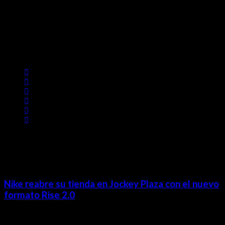
Contácta con nosotros
Lima- Perú
revista@ineditos.pe
Revista Digital
MÁS NOTICIAS
Nike reabre su tienda en Jockey Plaza con el nuevo
formato Rise 2.0