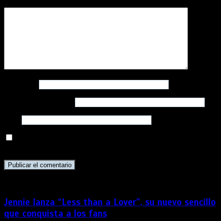
Comentario
*
Nombre
*
Correo electrónico
*
Web
Guarda mi nombre, correo electrónico y web en este
navegador para la próxima vez que comente.
Jennie lanza “Less than a Lover”, su nuevo sencillo
que conquista a los fans