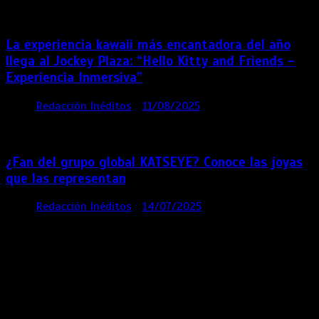
meses
La experiencia kawaii más encantadora del año
llega al Jockey Plaza: “Hello Kitty and Friends –
Experiencia Inmersiva”
por
Redacción Inéditos
11/08/2025
2 mins
12
meses
¿Fan del grupo global KATSEYE? Conoce las joyas
que las representan
por
Redacción Inéditos
14/07/2025
3 mins
1 año
Contácta con nosotros
Lima- Perú
revista@ineditos.pe
Revista Digital