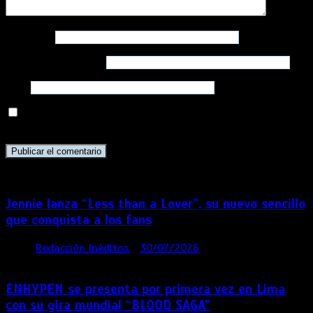
Nombre
*
Correo electrónico
*
Web
Guarda mi nombre, correo electrónico y web en este
navegador para la próxima vez que comente.
Jennie lanza “Less than a Lover”, su nuevo sencillo
que conquista a los fans
por
Redacción Inéditos
30/07/2026
3 mins
5 días
ENHYPEN se presenta por primera vez en Lima
con su gira mundial “BLOOD SAGA”