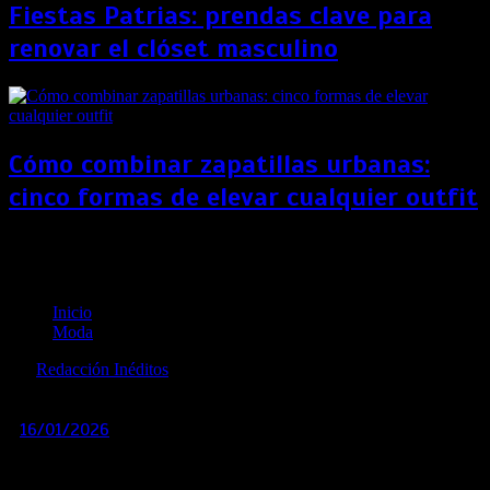
Fiestas Patrias: prendas clave para
renovar el clóset masculino
Cómo combinar zapatillas urbanas:
cinco formas de elevar cualquier outfit
Ripley relanza su histórico «Me Fascina» con Ester
Expósito como nuevo rostro internacional
Inicio
Moda
por
Redacción Inéditos
revista@ineditos.pe
16/01/2026
0
7 meses
Ripley lanza su nueva campaña junto a Ester Expósito, la
actriz más influyente del mundo hispanohablante con un