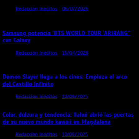
por
Redacción Inéditos
06/07/2026
4 mins
4
semanas
Samsung potencia ‘BTS WORLD TOUR ‘ARIRANG’’
con Galaxy
por
Redacción Inéditos
16/04/2026
4 mins
4
meses
Demon Slayer llega a los cines: Empieza el arco
del Castillo Infinito
por
Redacción Inéditos
10/09/2025
1 min
11 meses
Color, dulzura y tendencia: Ilahui abrió las puertas
de su nuevo mundo kawaii en Magdalena
por
Redacción Inéditos
10/09/2025
3 mins
11