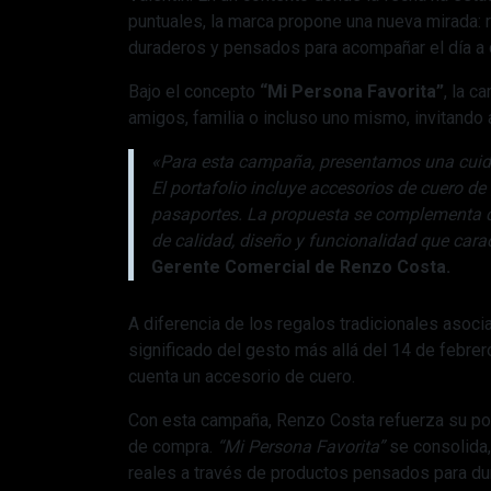
puntuales, la marca propone una nueva mirada:
duraderos y pensados para acompañar el día a 
Bajo el concepto
“Mi Persona Favorita”
, la c
amigos, familia o incluso uno mismo, invitando 
«Para esta campaña, presentamos una cuida
El portafolio incluye accesorios de cuero d
pasaportes. La propuesta se complementa co
de calidad, diseño y funcionalidad que cara
Gerente Comercial de Renzo Costa.
A diferencia de los regalos tradicionales asoci
significado del gesto más allá del 14 de febrer
cuenta un accesorio de cuero.
Con esta campaña, Renzo Costa refuerza su po
de compra.
“Mi Persona Favorita”
se consolida,
reales a través de productos pensados para dur