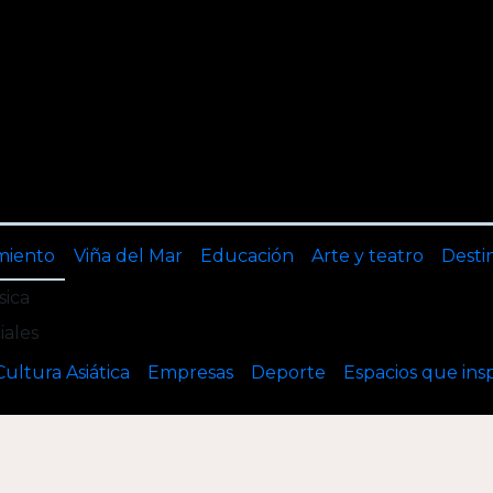
miento
Viña del Mar
Educación
Arte y teatro
Desti
ica
iales
Cultura Asiática
Empresas
Deporte
Espacios que ins