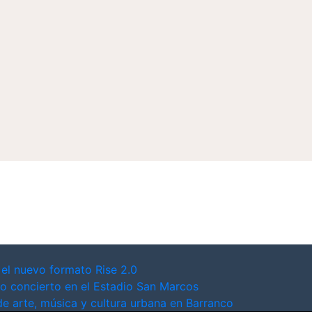
 el nuevo formato Rise 2.0
o concierto en el Estadio San Marcos
de arte, música y cultura urbana en Barranco