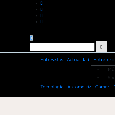
Saltar
al
contenido
Entrevistas
Actualidad
Entreteni
Mús
Soc
Tecnología
Automotriz
Gamer