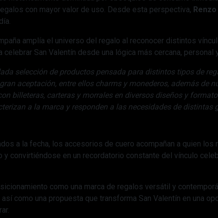
 regalos con mayor valor de uso. Desde esta perspectiva,
Renzo
día.
ampaña amplía el universo del regalo al reconocer distintos víncul
a celebrar San Valentín desde una lógica más cercana, personal y
da selección de productos pensada para distintos tipos de reg
e gran aceptación, entre ellos charms y monederos, además de n
n billeteras, carteras y morrales en diversos diseños y format
cterizan a la marca y responden a las necesidades de distintas
ados a la fecha, los accesorios de cuero acompañan a quien los re
o y convirtiéndose en un recordatorio constante del vínculo cele
sicionamiento como una marca de regalos versátil y contemporá
 así como una propuesta que transforma San Valentín en una opo
ar.