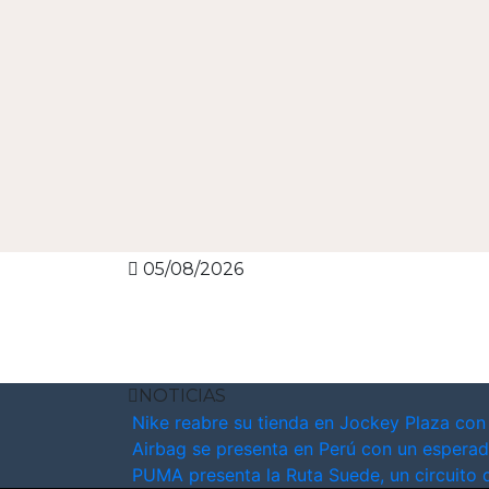
05/08/2026
NOTICIAS
Nike reabre su tienda en Jockey Plaza con
Airbag se presenta en Perú con un esperad
PUMA presenta la Ruta Suede, un circuito 