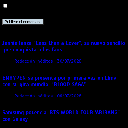
Guarda mi nombre, correo electrónico y web en este
navegador para la próxima vez que comente.
Jennie lanza “Less than a Lover”, su nuevo sencillo
que conquista a los fans
por
Redacción Inéditos
30/07/2026
3 mins
6 días
ENHYPEN se presenta por primera vez en Lima
con su gira mundial “BLOOD SAGA”
por
Redacción Inéditos
06/07/2026
4 mins
1 mes
Samsung potencia ‘BTS WORLD TOUR ‘ARIRANG’’
con Galaxy