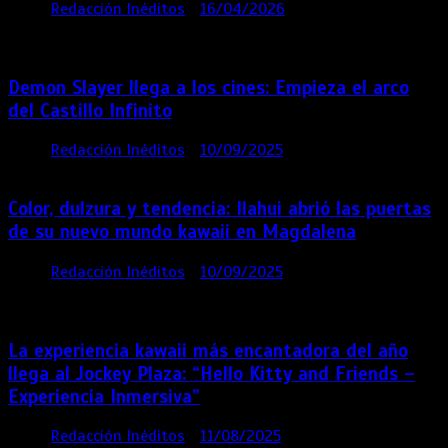
por
Redacción Inéditos
16/04/2026
4 mins
4
meses
Demon Slayer llega a los cines: Empieza el arco
del Castillo Infinito
por
Redacción Inéditos
10/09/2025
1 min
11 meses
Color, dulzura y tendencia: Ilahui abrió las puertas
de su nuevo mundo kawaii en Magdalena
por
Redacción Inéditos
10/09/2025
3 mins
11
meses
La experiencia kawaii más encantadora del año
llega al Jockey Plaza: “Hello Kitty and Friends –
Experiencia Inmersiva”
por
Redacción Inéditos
11/08/2025
2 mins
12