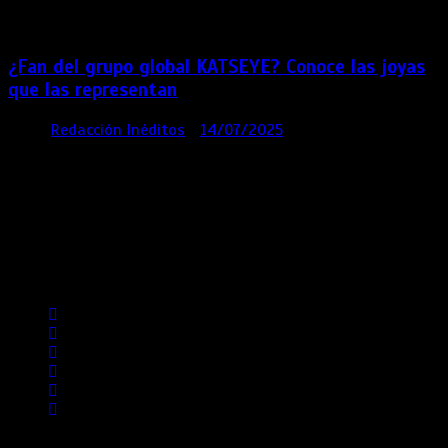
meses
¿Fan del grupo global KATSEYE? Conoce las joyas
que las representan
por
Redacción Inéditos
14/07/2025
3 mins
1 año
Contácta con nosotros
Lima- Perú
revista@ineditos.pe
Revista Digital