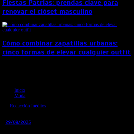
Fiestas Patrias: prendas clave para
renovar el clóset masculino
Cómo combinar zapatillas urbanas:
cinco formas de elevar cualquier outfit
Innovación y moda: Así es Vanessa, la primera
asesora de moda virtual con rostro humano de
América Latina
Inicio
Moda
por
Redacción Inéditos
revista@ineditos.pe
29/09/2025
0
10 meses
Creada por la marca peruana MOSQUEIRA, Vanessa es una