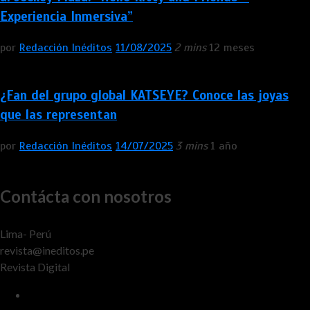
Experiencia Inmersiva”
por
Redacción Inéditos
11/08/2025
2 mins
12 meses
¿Fan del grupo global KATSEYE? Conoce las joyas
que las representan
por
Redacción Inéditos
14/07/2025
3 mins
1 año
Contácta con nosotros
Lima- Perú
revista@ineditos.pe
Revista Digital