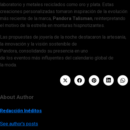
laboratorio y metales reciclados como oro y plata. Estas
creaciones personalizadas tomaron inspiración de la evolución
más reciente de la marca,
Pandora Talisman
, reinterpretando
el motivo de la estrella en monturas hispnotizantes.
Las propuestas de joyería de la noche destacaron la artesanía,
la innovación y la visión sostenible de
Pandora, consolidando su presencia en uno
de los eventos más influyentes del calendario global de
la moda.
About Author
Redacción Inéditos
See author's posts