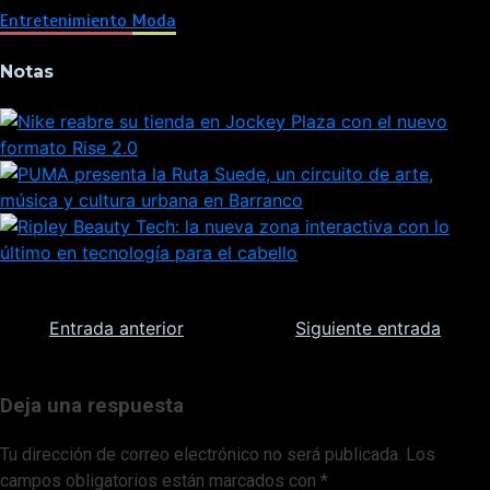
Entretenimiento
Moda
Notas
Navegación
Entrada anterior
Siguiente entrada
de
Deja una respuesta
entradas
Tu dirección de correo electrónico no será publicada.
Los
campos obligatorios están marcados con
*