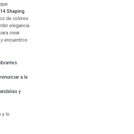
 que
14 Shaping
ios de colores
rder elegancia.
para crear
e y encuentros
ibrantes
renunciar a la
sandalias y
 y lo