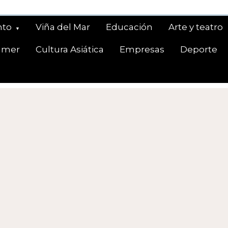
nto
Viña del Mar
Educación
Arte y teatro
amer
Cultura Asiática
Empresas
Deporte