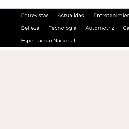
Saltar
al
Entrevistas
Actualidad
Entretenimie
contenido
Belleza
Tecnología
Automotriz
G
Espectáculo Nacional