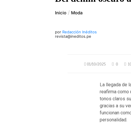
Inicio
Moda
por
Redacción Inéditos
revista@ineditos.pe
01/10/2025
0
1
La llegada de l
reafirma como u
tonos claros s
gracias a su ve
funcionan como
personalidad.