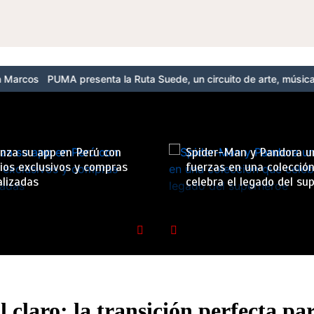
 presenta la Ruta Suede, un circuito de arte, música y cultura urb
nza su app en Perú con
Spider-Man y Pandora u
ios exclusivos y compras
fuerzas en una colecció
lizadas
celebra el legado del su
l claro: la transición perfecta p