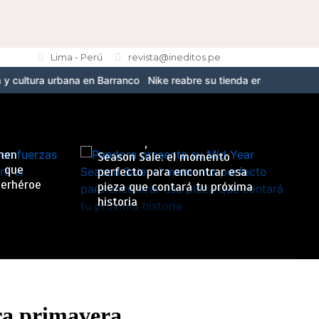
Lima - Perú
revista@ineditos.pe
ana en Barranco
Nike reabre su tienda en Jockey Plaza con el nuev
Pandora presenta su Mid Year
nen
Season Sale: el momento
n que
perfecto para encontrar esa
perhéroe
pieza que contará tu próxima
historia
ara primavera