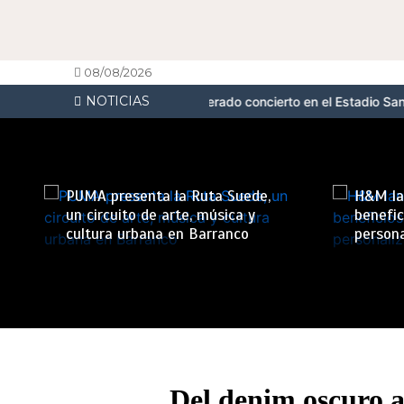
08/08/2026
NOTICIAS
a en Perú con un esperado concierto en el Estadio San Marcos
PUMA
PUMA presenta la Ruta Suede,
H&M la
un circuito de arte, música y
benefic
cultura urbana en Barranco
persona
Del denim oscuro a