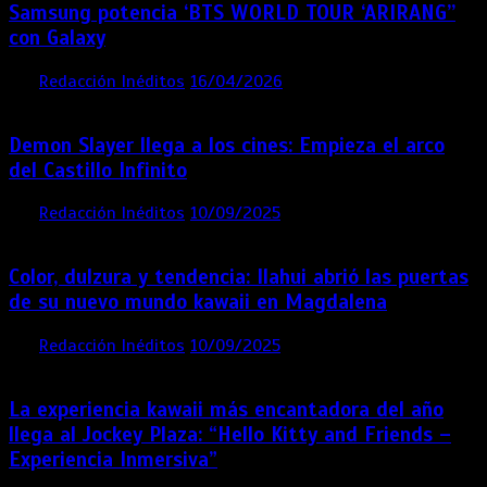
Samsung potencia ‘BTS WORLD TOUR ‘ARIRANG’’
con Galaxy
por
Redacción Inéditos
16/04/2026
4 mins
4 meses
Demon Slayer llega a los cines: Empieza el arco
del Castillo Infinito
por
Redacción Inéditos
10/09/2025
1 min
11 meses
Color, dulzura y tendencia: Ilahui abrió las puertas
de su nuevo mundo kawaii en Magdalena
por
Redacción Inéditos
10/09/2025
3 mins
11 meses
La experiencia kawaii más encantadora del año
llega al Jockey Plaza: “Hello Kitty and Friends –
Experiencia Inmersiva”