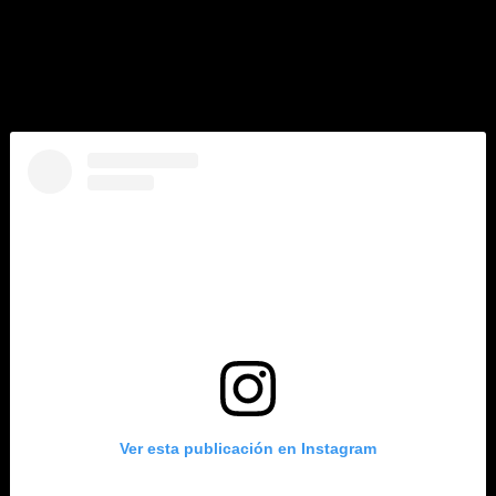
recomienda asistir con anticipación, dado que los 100 tacos
gratuitos estarán disponibles solo para las primeras
personas en formarse. La jornada concluirá a las 1.00 p. m.
como parte de las actividades inaugurales del
establecimiento.
Ver esta publicación en Instagram