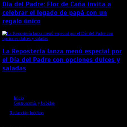
Día del Padre: Flor de Caña invita a
celebrar el legado de papá con un
regalo único
La Repostería lanza menú especial por
el Día del Padre con opciones dulces y
saladas
Taco Bell regalará 100 tacos por inauguración de su
nueva tienda en San Isidro
Inicio
Gastronomía y bebidas
por
Redacción Inéditos
revista@ineditos.pe