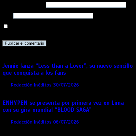
Correo electrónico
*
Web
Guarda mi nombre, correo electrónico y web en este
navegador para la próxima vez que comente.
Jennie lanza “Less than a Lover”, su nuevo sencillo
que conquista a los fans
por
Redacción Inéditos
30/07/2026
3 mins
1 semana
ENHYPEN se presenta por primera vez en Lima
con su gira mundial “BLOOD SAGA”
por
Redacción Inéditos
06/07/2026
4 mins
1 mes