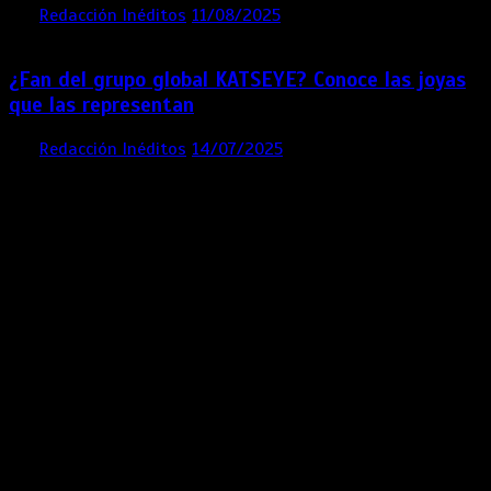
por
Redacción Inéditos
11/08/2025
2 mins
12 meses
¿Fan del grupo global KATSEYE? Conoce las joyas
que las representan
por
Redacción Inéditos
14/07/2025
3 mins
1 año
Contácta con nosotros
Lima- Perú
revista@ineditos.pe
Revista Digital