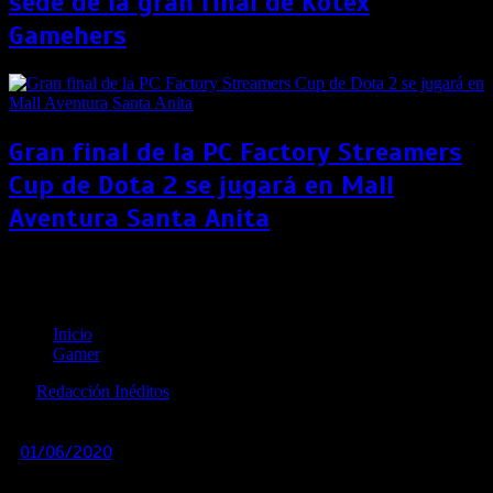
sede de la gran final de Kotex
Gamehers
Gran final de la PC Factory Streamers
Cup de Dota 2 se jugará en Mall
Aventura Santa Anita
Fortnite 10K: este es el primer torneo de eSports en
Perú
Inicio
Gamer
por
Redacción Inéditos
revista@ineditos.pe
01/06/2020
1
6 años
Cifrut y Movistar Liga Pro Gaming presentan el primer