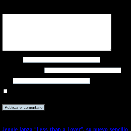
campos obligatorios están marcados con
*
Comentario
*
Nombre
*
Correo electrónico
*
Web
Guarda mi nombre, correo electrónico y web en este
navegador para la próxima vez que comente.
Jennie lanza “Less than a Lover”, su nuevo sencillo