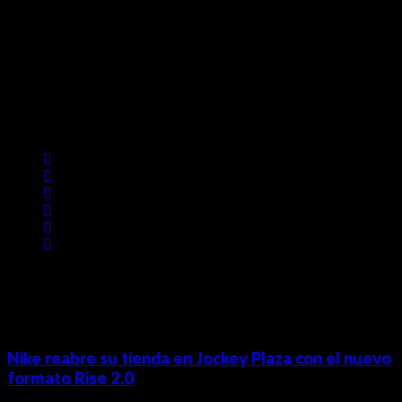
Contácta con nosotros
Lima- Perú
revista@ineditos.pe
Revista Digital
MÁS NOTICIAS
Nike reabre su tienda en Jockey Plaza con el nuevo
formato Rise 2.0