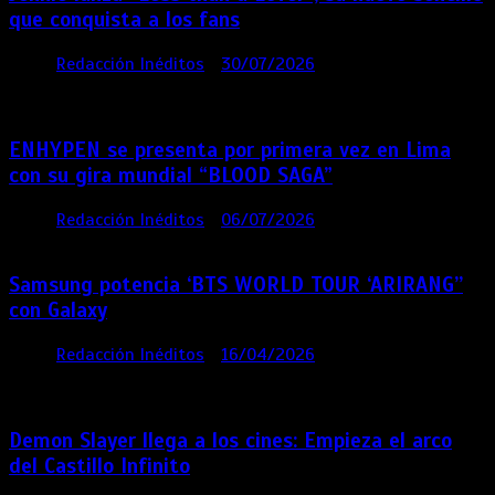
que conquista a los fans
por
Redacción Inéditos
30/07/2026
3 mins
1
semana
ENHYPEN se presenta por primera vez en Lima
con su gira mundial “BLOOD SAGA”
por
Redacción Inéditos
06/07/2026
4 mins
1 mes
Samsung potencia ‘BTS WORLD TOUR ‘ARIRANG’’
con Galaxy
por
Redacción Inéditos
16/04/2026
4 mins
4
meses
Demon Slayer llega a los cines: Empieza el arco
del Castillo Infinito