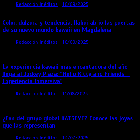
por
Redacción Inéditos
10/09/2025
1 min
11 meses
Color, dulzura y tendencia: Ilahui abrió las puertas
de su nuevo mundo kawaii en Magdalena
por
Redacción Inéditos
10/09/2025
3 mins
11
meses
La experiencia kawaii más encantadora del año
llega al Jockey Plaza: “Hello Kitty and Friends –
Experiencia Inmersiva”
por
Redacción Inéditos
11/08/2025
2 mins
12
meses
¿Fan del grupo global KATSEYE? Conoce las joyas
que las representan
por
Redacción Inéditos
14/07/2025
3 mins
1 año