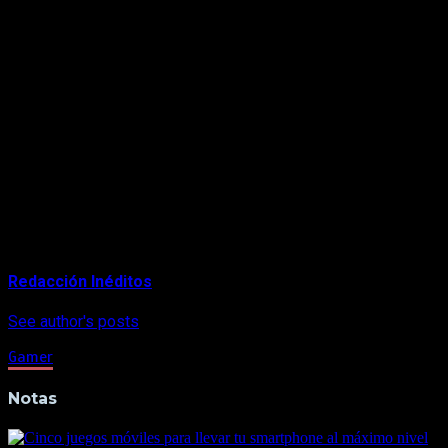
murió mientras dormía; sin embargo, aun no se ha confirmado
la causa real de su muerte.“Mel era un profesional completo
[…] Siempre dispuesto a compartir su conocimiento y
sabiduría sobre cualquier tema. Su sonrisa contagiosa y su
amor por la familiea siempre serán extrañados. Era un gigante
entre muchos”, declaró Benson sobre Mel Winkler.
Si bien la carrera de Winkler empezó en Crash Bandicoot 3:
Warped, su trabajo en la saga como Aku Aku siguió en Crash
Team Racing (1999), Crash Bandicoot: The Wrath of Cortex
(2001), Crash Nitro Kart (2003) y Crash Twinsainity (2004).
About Author
Redacción Inéditos
See author's posts
Gamer
Notas