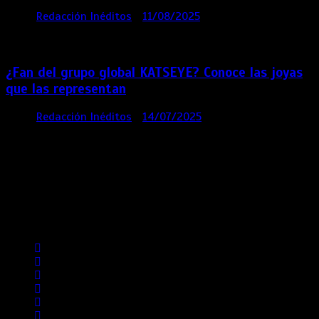
por
Redacción Inéditos
11/08/2025
2 mins
12
meses
¿Fan del grupo global KATSEYE? Conoce las joyas
que las representan
por
Redacción Inéditos
14/07/2025
3 mins
1 año
Contácta con nosotros
Lima- Perú
revista@ineditos.pe
Revista Digital