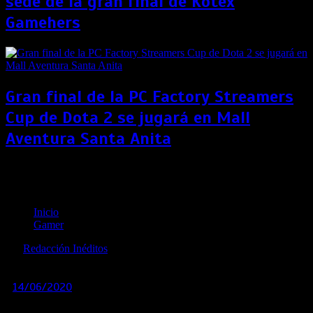
sede de la gran final de Kotex
Gamehers
Gran final de la PC Factory Streamers
Cup de Dota 2 se jugará en Mall
Aventura Santa Anita
Crash Bandicoot: Mel Winkler, la voz de Aku Aku,
falleció a los 78 años
Inicio
Gamer
por
Redacción Inéditos
revista@ineditos.pe
14/06/2020
0
6 años
El actor de voz perdió la vida mientras dormía. Las