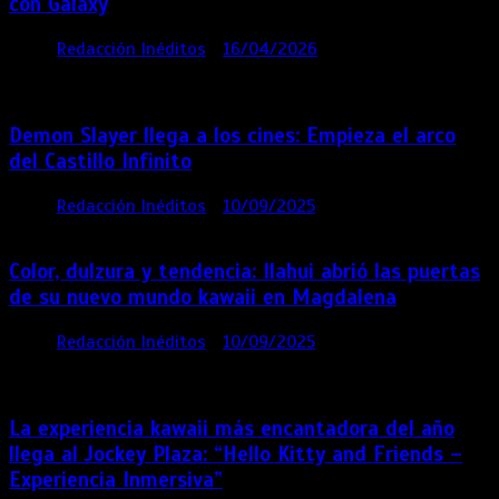
con Galaxy
por
Redacción Inéditos
16/04/2026
4 mins
4
meses
Demon Slayer llega a los cines: Empieza el arco
del Castillo Infinito
por
Redacción Inéditos
10/09/2025
1 min
11 meses
Color, dulzura y tendencia: Ilahui abrió las puertas
de su nuevo mundo kawaii en Magdalena
por
Redacción Inéditos
10/09/2025
3 mins
11
meses
La experiencia kawaii más encantadora del año
llega al Jockey Plaza: “Hello Kitty and Friends –
Experiencia Inmersiva”