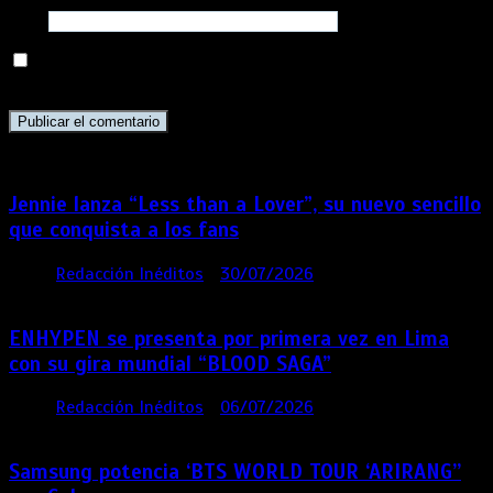
Web
Guarda mi nombre, correo electrónico y web en este
navegador para la próxima vez que comente.
Jennie lanza “Less than a Lover”, su nuevo sencillo
que conquista a los fans
por
Redacción Inéditos
30/07/2026
3 mins
6 días
ENHYPEN se presenta por primera vez en Lima
con su gira mundial “BLOOD SAGA”
por
Redacción Inéditos
06/07/2026
4 mins
1 mes
Samsung potencia ‘BTS WORLD TOUR ‘ARIRANG’’