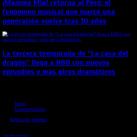
¡Mamma Mia! retorna al Perú: el
fenómeno musical que marcó una
generación vuelve tras 10 años
La tercera temporada de “La casa del
dragón” llega a HBO con nuevos
episodios y más giros dramáticos
Tom Cruise ya tendría productora para su película
en el espacio
Inicio
Entretenimiento
por
Redacción Inéditos
revista@ineditos.pe
24/07/2020
0
6 años