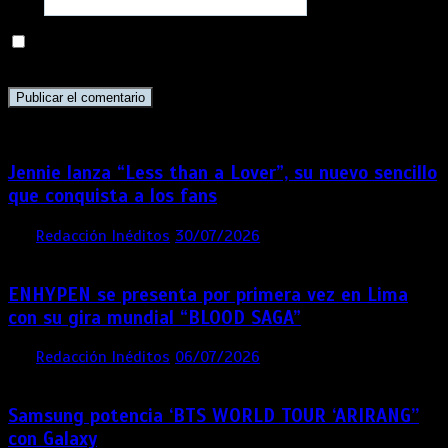
Web
Guarda mi nombre, correo electrónico y web en este
navegador para la próxima vez que comente.
Jennie lanza “Less than a Lover”, su nuevo sencillo
que conquista a los fans
por
Redacción Inéditos
30/07/2026
3 mins
6 días
ENHYPEN se presenta por primera vez en Lima
con su gira mundial “BLOOD SAGA”
por
Redacción Inéditos
06/07/2026
4 mins
1 mes
Samsung potencia ‘BTS WORLD TOUR ‘ARIRANG’’
con Galaxy