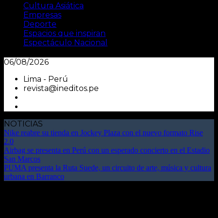
Cultura Asiática
Empresas
Deporte
Espacios que inspiran
Espectáculo Nacional
06/08/2026
Lima - Perú
revista@ineditos.pe
NOTICIAS
Nike reabre su tienda en Jockey Plaza con el nuevo formato Rise
2.0
Airbag se presenta en Perú con un esperado concierto en el Estadio
San Marcos
PUMA presenta la Ruta Suede, un circuito de arte, música y cultura
urbana en Barranco