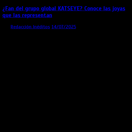
¿Fan del grupo global KATSEYE? Conoce las joyas
que las representan
por
Redacción Inéditos
14/07/2025
3 mins
1 año
Contácta con nosotros
Lima- Perú
revista@ineditos.pe
Revista Digital
MÁS NOTICIAS