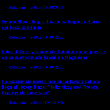
por
Redacción Inéditos
16/04/2026
4 mins
4 meses
Demon Slayer llega a los cines: Empieza el arco
del Castillo Infinito
por
Redacción Inéditos
10/09/2025
1 min
11 meses
Color, dulzura y tendencia: Ilahui abrió las puertas
de su nuevo mundo kawaii en Magdalena
por
Redacción Inéditos
10/09/2025
3 mins
11 meses
La experiencia kawaii más encantadora del año
llega al Jockey Plaza: “Hello Kitty and Friends –
Experiencia Inmersiva”
por
Redacción Inéditos
11/08/2025
2 mins
12 meses