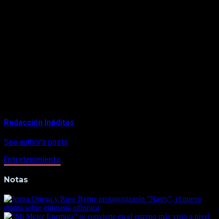
deberá escribir el primer borrador del guion y figurará además
como productor.
Por su parte, Cruise iba a rodar este año la séptima entrega
de la saga de acción «Mission Impossible».
Pero esta película fue una de las primeras producciones de
Hollywood que tuvo que interrumpir su rodaje cuando en
febrero se alertó de la expansión del coronavirus en Italia y el
equipo se encontraba iniciando la grabación en Venecia
About Author
Redacción Inéditos
See author's posts
Entretenimiento
Notas