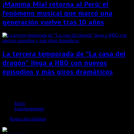
¡Mamma Mia! retorna al Perú: el
fenómeno musical que marcó una
generación vuelve tras 10 años
La tercera temporada de “La casa del
dragón” llega a HBO con nuevos
episodios y más giros dramáticos
Tom Cruise se une a la NASA y Elon Musk para
rodar una película en el espacio
Inicio
Entretenimiento
por
Redacción Inéditos
revista@ineditos.pe