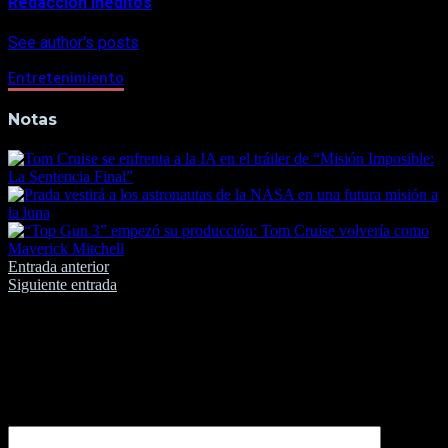
Redacción Inéditos
See author's posts
Entretenimiento
Notas
Navegación
Entrada anterior
Siguiente entrada
de
entradas
Deja una respuesta
Tu dirección de correo electrónico no será publicada.
Los
campos obligatorios están marcados con
*
Comentario
*