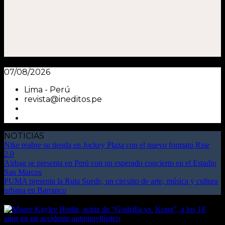
07/08/2026
Lima - Perú
revista@ineditos.pe
NOTICIAS
Nike reabre su tienda en Jockey Plaza con el nuevo formato Rise
2.0
Airbag se presenta en Perú con un esperado concierto en el Estadio
San Marcos
PUMA presenta la Ruta Suede, un circuito de arte, música y cultura
urbana en Barranco