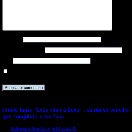
Nombre
*
Correo electrónico
*
Web
Guarda mi nombre, correo electrónico y web en este
navegador para la próxima vez que comente.
Jennie lanza “Less than a Lover”, su nuevo sencillo
que conquista a los fans
por
Redacción Inéditos
30/07/2026
3 mins
1 semana