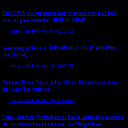
ENHYPEN se presenta por primera vez en Lima
con su gira mundial “BLOOD SAGA”
por
Redacción Inéditos
06/07/2026
4 mins
1 mes
Samsung potencia ‘BTS WORLD TOUR ‘ARIRANG’’
con Galaxy
por
Redacción Inéditos
16/04/2026
4 mins
4 meses
Demon Slayer llega a los cines: Empieza el arco
del Castillo Infinito
por
Redacción Inéditos
10/09/2025
1 min
11 meses
Color, dulzura y tendencia: Ilahui abrió las puertas
de su nuevo mundo kawaii en Magdalena