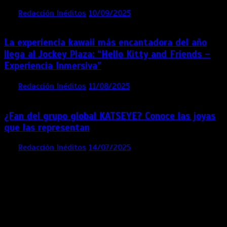
por
Redacción Inéditos
10/09/2025
3 mins
11 meses
La experiencia kawaii más encantadora del año
llega al Jockey Plaza: “Hello Kitty and Friends –
Experiencia Inmersiva”
por
Redacción Inéditos
11/08/2025
2 mins
12 meses
¿Fan del grupo global KATSEYE? Conoce las joyas
que las representan
por
Redacción Inéditos
14/07/2025
3 mins
1 año
Contácta con nosotros
Lima- Perú
revista@ineditos.pe
Revista Digital