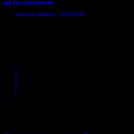
que las representan
por
Redacción Inéditos
14/07/2025
3 mins
1 año
Contácta con nosotros
Lima- Perú
revista@ineditos.pe
Revista Digital
MÁS NOTICIAS