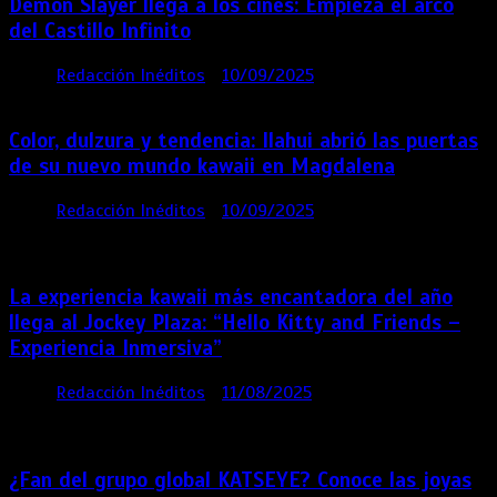
Demon Slayer llega a los cines: Empieza el arco
del Castillo Infinito
por
Redacción Inéditos
10/09/2025
1 min
11 meses
Color, dulzura y tendencia: Ilahui abrió las puertas
de su nuevo mundo kawaii en Magdalena
por
Redacción Inéditos
10/09/2025
3 mins
11
meses
La experiencia kawaii más encantadora del año
llega al Jockey Plaza: “Hello Kitty and Friends –
Experiencia Inmersiva”
por
Redacción Inéditos
11/08/2025
2 mins
12
meses
¿Fan del grupo global KATSEYE? Conoce las joyas