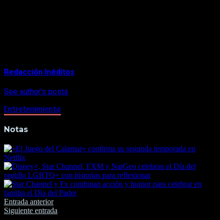
Gewirtz, David Friedman
y
Anthony Storm
sirven como
productores ejecutivos de la serie.
About Author
Redacción Inéditos
See author's posts
Entretenimiento
Notas
Navegación
Entrada anterior
Siguiente entrada
de