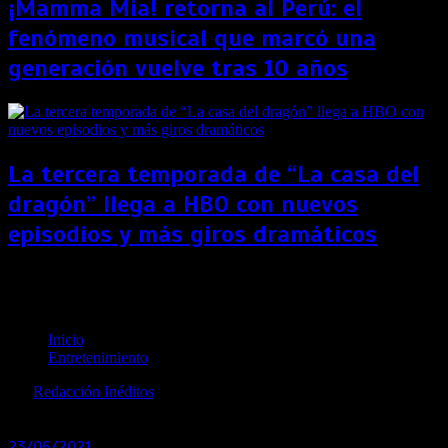
¡Mamma Mia! retorna al Perú: el
fenómeno musical que marcó una
generación vuelve tras 10 años
La tercera temporada de “La casa del
dragón” llega a HBO con nuevos
episodios y más giros dramáticos
The Beatles: Get Back, serie documental de la
banda, estrenará en noviembre
Inicio
Entretenimiento
por
Redacción Inéditos
revista@ineditos.pe
23/06/2021
0
5 años