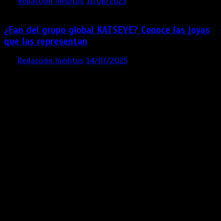
por
Redacción Inéditos
11/08/2025
2 mins
12 meses
¿Fan del grupo global KATSEYE? Conoce las joyas
que las representan
por
Redacción Inéditos
14/07/2025
3 mins
1 año
Contácta con nosotros
Lima- Perú
revista@ineditos.pe
Revista Digital
MÁS NOTICIAS