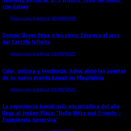
con Galaxy
por
Redacción Inéditos
16/04/2026
4 mins
4 meses
Demon Slayer llega a los cines: Empieza el arco
del Castillo Infinito
por
Redacción Inéditos
10/09/2025
1 min
11 meses
Color, dulzura y tendencia: Ilahui abrió las puertas
de su nuevo mundo kawaii en Magdalena
por
Redacción Inéditos
10/09/2025
3 mins
11 meses
La experiencia kawaii más encantadora del año
llega al Jockey Plaza: “Hello Kitty and Friends –
Experiencia Inmersiva”