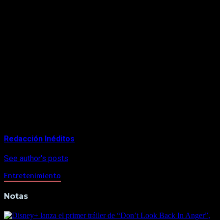
octubre, Apple Corps
Ltd./Callaway Arts & Entertainment publicarán el
libro
The Beatles: Get Back
. Con un hermoso diseño y
producción, el libro de tapa dura de 240 páginas
complementa el documental de
The Beatles: Get Back
con
transcripciones de las conversaciones grabadas de los
Beatles y cientos de fotos exclusivas jamás publicadas de
las tres semanas de sesiones. El libro de colección será
publicado en una edición internacional en nueve
idiomas, incluido el inglés.
About Author
Redacción Inéditos
See author's posts
Entretenimiento
Notas