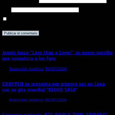
Correo electrónico
*
Web
Guarda mi nombre, correo electrónico y web en este
navegador para la próxima vez que comente.
Jennie lanza “Less than a Lover”, su nuevo sencillo
que conquista a los fans
por
Redacción Inéditos
30/07/2026
3 mins
1 semana
ENHYPEN se presenta por primera vez en Lima
con su gira mundial “BLOOD SAGA”
por
Redacción Inéditos
06/07/2026
4 mins
1 mes
Samsung potencia ‘BTS WORLD TOUR ‘ARIRANG’’