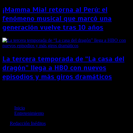
¡Mamma Mia! retorna al Perú: el
fenómeno musical que marcó una
generación vuelve tras 10 años
La tercera temporada de “La casa del
dragón” llega a HBO con nuevos
episodios y más giros dramáticos
Thalía y su emotiva carta a la memoria de Diego
Armando Maradona: “Fue un placer conocerte”
Inicio
Entretenimiento
por
Redacción Inéditos
revista@ineditos.pe