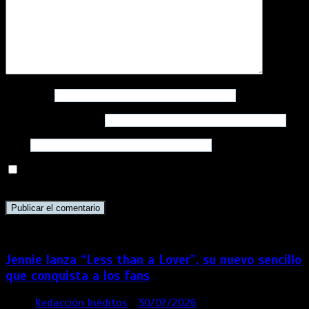
Nombre
*
Correo electrónico
*
Web
Guarda mi nombre, correo electrónico y web en este
navegador para la próxima vez que comente.
Jennie lanza “Less than a Lover”, su nuevo sencillo
que conquista a los fans
por
Redacción Inéditos
30/07/2026
3 mins
1