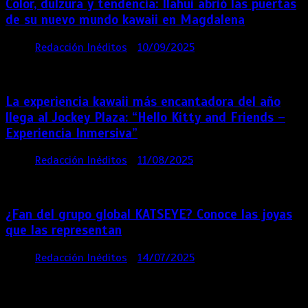
Color, dulzura y tendencia: Ilahui abrió las puertas
de su nuevo mundo kawaii en Magdalena
por
Redacción Inéditos
10/09/2025
3 mins
11
meses
La experiencia kawaii más encantadora del año
llega al Jockey Plaza: “Hello Kitty and Friends –
Experiencia Inmersiva”
por
Redacción Inéditos
11/08/2025
2 mins
12
meses
¿Fan del grupo global KATSEYE? Conoce las joyas
que las representan
por
Redacción Inéditos
14/07/2025
3 mins
1 año
Contácta con nosotros