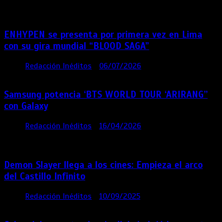
semana
ENHYPEN se presenta por primera vez en Lima
con su gira mundial “BLOOD SAGA”
por
Redacción Inéditos
06/07/2026
4 mins
1 mes
Samsung potencia ‘BTS WORLD TOUR ‘ARIRANG’’
con Galaxy
por
Redacción Inéditos
16/04/2026
4 mins
4
meses
Demon Slayer llega a los cines: Empieza el arco
del Castillo Infinito
por
Redacción Inéditos
10/09/2025
1 min
11 meses