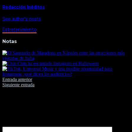
Redacción Inéditos
See author's posts
Entretenimiento
Notas
Navegación
Entrada anterior
Siguiente entrada
de
entradas
Deja una respuesta
Tu dirección de correo electrónico no será publicada.
Los
campos obligatorios están marcados con
*
Comentario
*