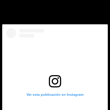
movimientos jamás igualados!”
, escribió Thalía.
“Fue un placer conocerte años después y compartir contigo.
Descansa en paz “Pibe de Oro”
añadió la cantante mexicana
en su publicación de Instagram.
Ver esta publicación en Instagram