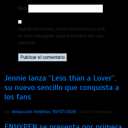
Web
Guarda mi nombre, correo electrónico y web
en este navegador para la próxima vez que
comente.
Jennie lanza “Less than a Lover”,
su nuevo sencillo que conquista a
los fans
por
Redacción Inéditos
30/07/2026
3 mins
1 semana
ENHYPEN se presenta por primera