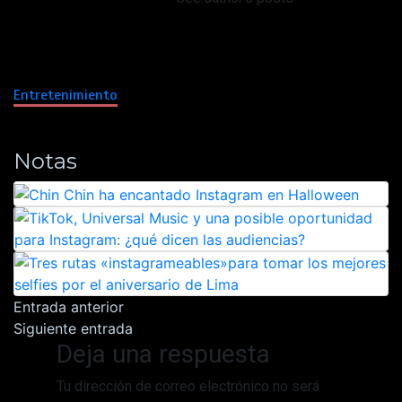
Entretenimiento
Notas
Navegación
Entrada anterior
Siguiente entrada
de
Deja una respuesta
entradas
Tu dirección de correo electrónico no será