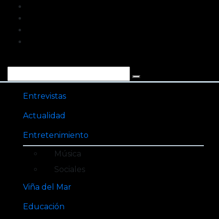
Saltar
al
contenido
Entrevistas
Actualidad
Entretenimiento
Música
Sociales
Viña del Mar
Educación