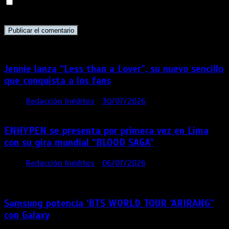
Guarda mi nombre, correo electrónico y web en este
navegador para la próxima vez que comente.
Jennie lanza “Less than a Lover”, su nuevo sencillo
que conquista a los fans
por
Redacción Inéditos
30/07/2026
3 mins
6 días
ENHYPEN se presenta por primera vez en Lima
con su gira mundial “BLOOD SAGA”
por
Redacción Inéditos
06/07/2026
4 mins
4
semanas
Samsung potencia ‘BTS WORLD TOUR ‘ARIRANG’’
con Galaxy