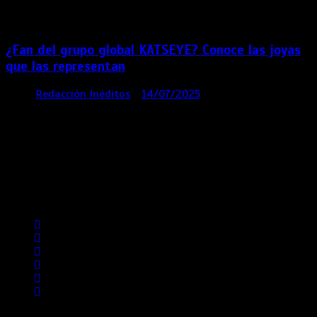
meses
¿Fan del grupo global KATSEYE? Conoce las joyas
que las representan
por
Redacción Inéditos
14/07/2025
3 mins
1 año
Contácta con nosotros
Lima- Perú
revista@ineditos.pe
Revista Digital