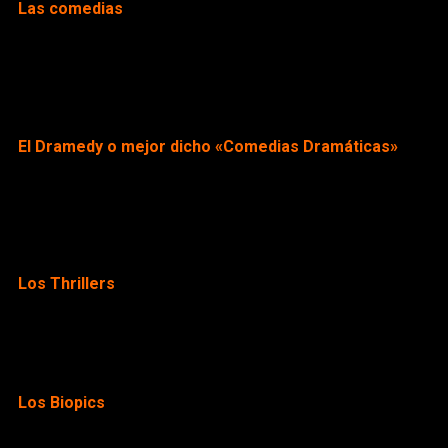
Las comedias
Historias ocurrentes, cómicas y conmovedoras con matices de 
galán. La TV cambió, él no»
;
«Los
protectores»
;
«Máscara contra Caballero»
;
«How To Be
a Carioca»
.
El Dramedy o mejor dicho «Comedias Dramáticas»
Propuestas variadas con giros intrigantes, momentos de
humor y personajes reconocibles de la cotidianeidad
local:
«Terapia alternativa»
;
«El
Encargado»
;
«Planners»
;
«Bellas Artes»
.
Los Thrillers
Historias oscuras que invitan al espectador a sumergirse en
tramas atrapantes, llenas de cursos inesperados
como:
«Insânia»
;
«Horario estelar»
.
Los Biopics
Relatos inspirados en las hazañas de figuras de la cultura