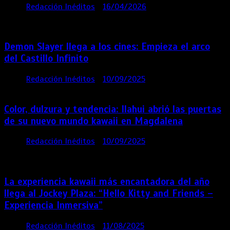
por
Redacción Inéditos
16/04/2026
4 mins
4
meses
Demon Slayer llega a los cines: Empieza el arco
del Castillo Infinito
por
Redacción Inéditos
10/09/2025
1 min
11 meses
Color, dulzura y tendencia: Ilahui abrió las puertas
de su nuevo mundo kawaii en Magdalena
por
Redacción Inéditos
10/09/2025
3 mins
11
meses
La experiencia kawaii más encantadora del año
llega al Jockey Plaza: “Hello Kitty and Friends –
Experiencia Inmersiva”
por
Redacción Inéditos
11/08/2025
2 mins
12