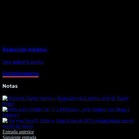
rodaje tiene lugar en diferentes locaciones de Buenos Aires,
Argentina.
Próximamente se anunciará el elenco que dará vida a los
personajes de la esperada serie
biopic
.
About Author
Redacción Inéditos
See author's posts
Entretenimiento
Notas
Navegación
Entrada anterior
Siguiente entrada