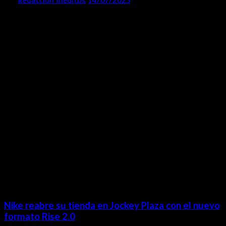
por
Redacción Inéditos
14/07/2025
3 mins
1 año
Contácta con nosotros
Lima- Perú
revista@ineditos.pe
Revista Digital
MÁS NOTICIAS
Nike reabre su tienda en Jockey Plaza con el nuevo
formato Rise 2.0