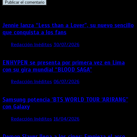
Jennie lanza “Less than a Lover”, su nuevo sencillo
que conquista a los fans
por
Redacción Inéditos
30/07/2026
3 mins
1 semana
ENHYPEN se presenta por primera vez en Lima
con su gira mundial “BLOOD SAGA”
por
Redacción Inéditos
06/07/2026
4 mins
1 mes
Samsung potencia ‘BTS WORLD TOUR ‘ARIRANG’’
con Galaxy
por
Redacción Inéditos
16/04/2026
4 mins
4 meses
Demon Slayer llega a los cines: Empieza el arco