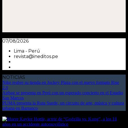
07/08/2026
Lima - Perú
revista@ineditos.pe
NOTICIAS
Nike reabre su tienda en Jockey Plaza con el nuevo formato Rise
2.0
Airbag se presenta en Perú con un esperado concierto en el Estadio
San Marcos
PUMA presenta la Ruta Suede, un circuito de arte, música y cultura
urbana en Barranco