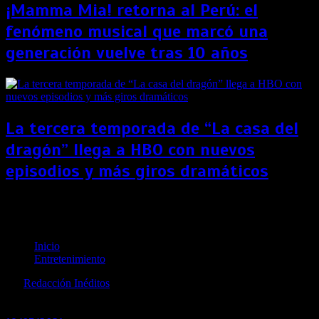
¡Mamma Mia! retorna al Perú: el
fenómeno musical que marcó una
generación vuelve tras 10 años
La tercera temporada de “La casa del
dragón” llega a HBO con nuevos
episodios y más giros dramáticos
Star Original Productions anuncia el inicio de
producción de la serie «Ringo»
Inicio
Entretenimiento
por
Redacción Inéditos
revista@ineditos.pe