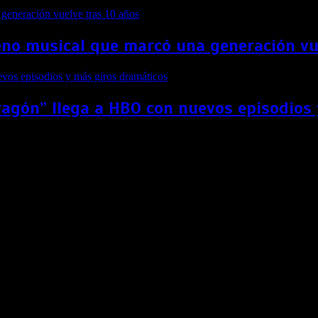
no musical que marcó una generación vu
ragón” llega a HBO con nuevos episodios
 tibio estreno en Estados Unidos
el L. Jackson y Chris Rock debutó en las carteleras de Estado
deró este fin de semana la taquilla de EE.UU., donde los ci
ta de títulos en cartelera.