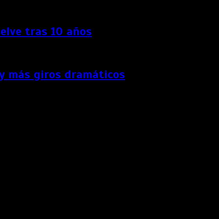
elve tras 10 años
 y más giros dramáticos
s Unidos.
nes comienzan poco a poco a retomar su actividad a pesar