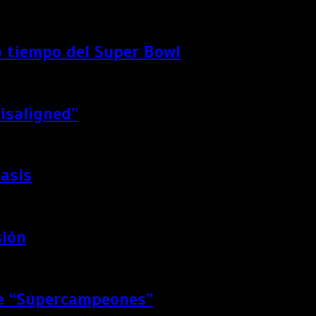
 tiempo del Super Bowl
Misaligned”
Oasis
sión
de “Supercampeones”