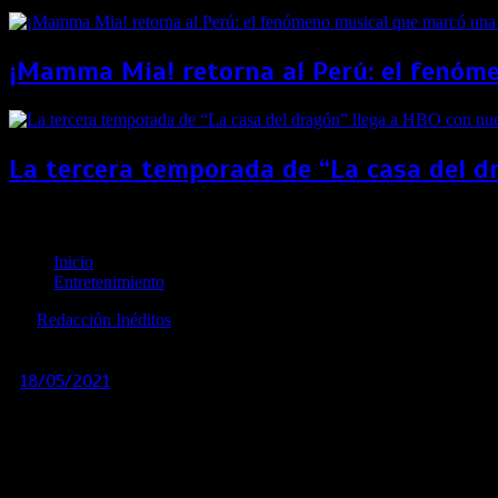
¡Mamma Mia! retorna al Perú: el fenóme
La tercera temporada de “La casa del d
“Spiral”, la nueva película de la saga “Saw”, tuvo un
Inicio
Entretenimiento
por
Redacción Inéditos
revista@ineditos.pe
18/05/2021
0
5 años
Con 8,7 millones de dólares, la cinta protagonizada por Samu
«Spiral», la novena entrega de la saga de terror «Saw», li
de que el 40 % de las salas permanecen cerradas por la fal