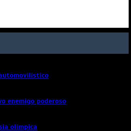
 automovilístico
uevo enemigo poderoso
sia olímpica