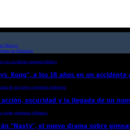
San Marcos
urbana en Barranco
 vs. Kong”, a los 18 años en un accidente
 acción, oscuridad y la llegada de un n
án “Nasty”, el nuevo drama sobre gimna