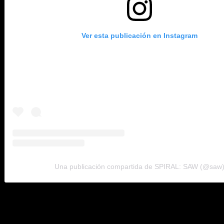
Ver esta publicación en Instagram
Una publicación compartida de SPIRAL: SAW (@saw
La cinta de Warner Bros. recaudó 2,8 millones de dólares y se 
de 400 millones de dólares de ingresos en todo el mundo.
Finalmente, «Raya and the Last Dragon» sumó 1,7 millones en su