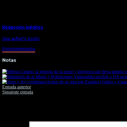
Kong». En las próximas semanas, estrenos como «Cruella», «A Q
About Author
Redacción Inéditos
See author's posts
Entretenimiento
Notas
Navegación
Entrada anterior
Siguiente entrada
de
entradas
Deja una respuesta
Tu dirección de correo electrónico no será publicada.
Los camp