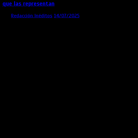
que las representan
por
Redacción Inéditos
14/07/2025
3 mins
1 año
Contácta con nosotros
Lima- Perú
revista@ineditos.pe
Revista Digital
MÁS NOTICIAS