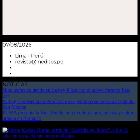
07/08/2026
Lima - Perú
revista@ineditos.pe
NOTICIAS
Nike reabre su tienda en Jockey Plaza con el nuevo formato Rise
2.0
Airbag se presenta en Perú con un esperado concierto en el Estadio
San Marcos
PUMA presenta la Ruta Suede, un circuito de arte, música y cultura
urbana en Barranco