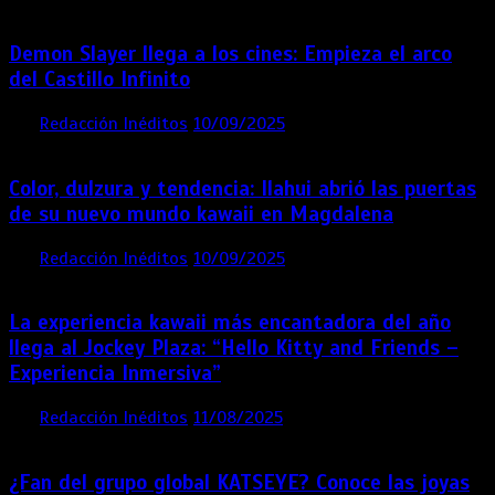
Demon Slayer llega a los cines: Empieza el arco
del Castillo Infinito
por
Redacción Inéditos
10/09/2025
1 min
11 meses
Color, dulzura y tendencia: Ilahui abrió las puertas
de su nuevo mundo kawaii en Magdalena
por
Redacción Inéditos
10/09/2025
3 mins
11 meses
La experiencia kawaii más encantadora del año
llega al Jockey Plaza: “Hello Kitty and Friends –
Experiencia Inmersiva”
por
Redacción Inéditos
11/08/2025
2 mins
12 meses
¿Fan del grupo global KATSEYE? Conoce las joyas