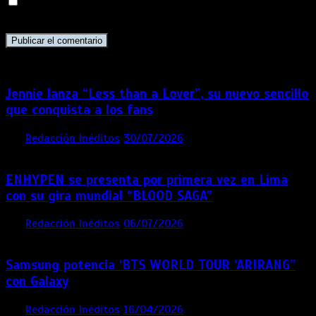
Guarda mi nombre, correo electrónico y web en este
navegador para la próxima vez que comente.
Jennie lanza “Less than a Lover”, su nuevo sencillo
que conquista a los fans
por
Redacción Inéditos
30/07/2026
3 mins
1 semana
ENHYPEN se presenta por primera vez en Lima
con su gira mundial “BLOOD SAGA”
por
Redacción Inéditos
06/07/2026
4 mins
1 mes
Samsung potencia ‘BTS WORLD TOUR ‘ARIRANG’’
con Galaxy
por
Redacción Inéditos
16/04/2026
4 mins
4 meses