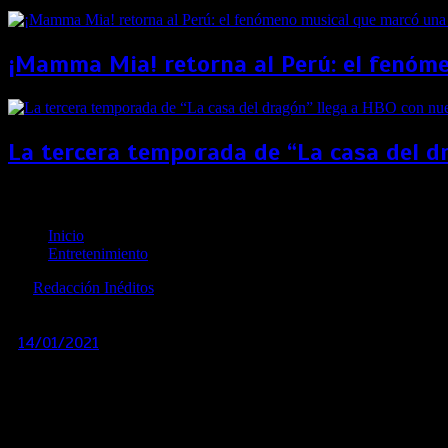
¡Mamma Mia! retorna al Perú: el fenóme
La tercera temporada de “La casa del d
¡O mais grande do mundo! Netflix anunció el lanzami
Inicio
Entretenimiento
por
Redacción Inéditos
revista@ineditos.pe
14/01/2021
0
6 años
A través de sus redes sociales, el legendario futbolista anu
Un documental que cuenta la vida de Edson Arantes do Nas
famoso de Brasil.