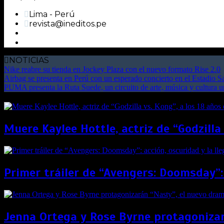
Lima - Perú
revista@ineditos.pe
NOTICIAS
Nike reabre su tienda en Jockey Plaza con el nuevo formato Rise 2.0
Airbag se presenta en Perú con un esperado concierto en el Estadio 
PUMA presenta la Ruta Suede, un circuito de arte, música y cultura 
Muere Kaylee Hottle, actriz de “Godzilla
Primer tráiler de “Avengers: Doomsday”:
Jenna Ortega y Rose Byrne protagonizar