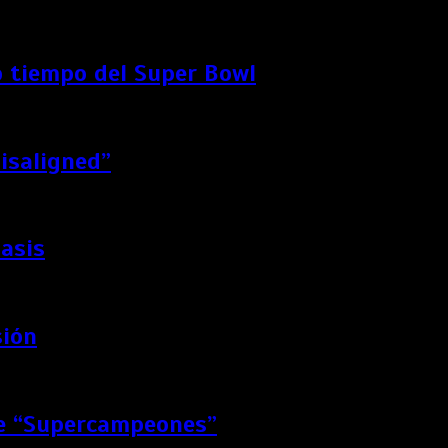
 tiempo del Super Bowl
Misaligned”
Oasis
sión
de “Supercampeones”