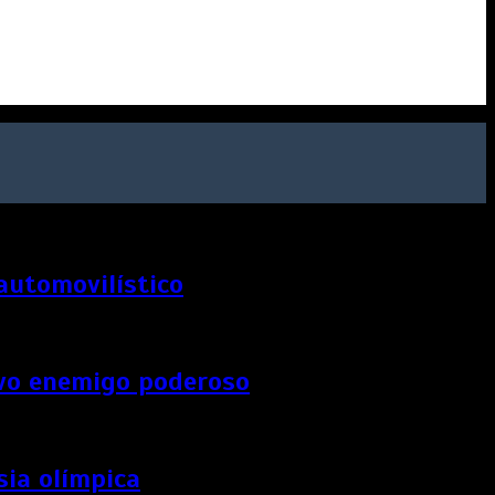
 automovilístico
uevo enemigo poderoso
sia olímpica