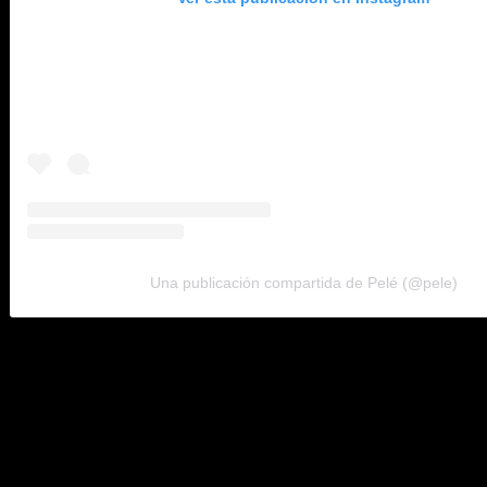
Una publicación compartida de Pelé (@pele)
Dirigida por David Tryhorn y Ben Nicholas, «Pelé» fue pr
1999.
El filme contará con entrevistas en vídeo e imágenes actuales
quienes fueran sus compañeros en el Santos, el club que lo lanzó
No es la primera vez que el astro del fútbol protagoniza una pe
leyenda» (2016), dirigido por Jeff Zimbalist y Michael Zimbalist