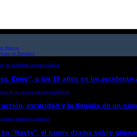
San Marcos
urbana en Barranco
 vs. Kong”, a los 18 años en un accidente
 acción, oscuridad y la llegada de un n
án “Nasty”, el nuevo drama sobre gimna