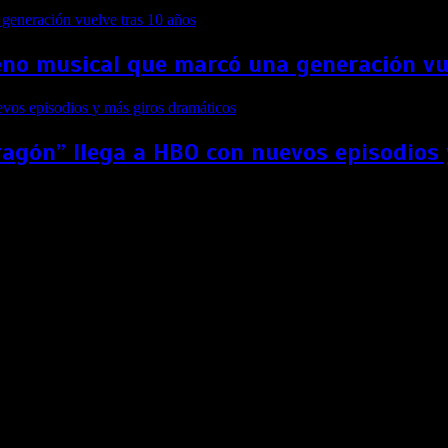
no musical que marcó una generación vu
ragón” llega a HBO con nuevos episodios
ento de un documental sobre la vida de Pelé
nció que la plataforma de streaming presentará un documental 
cimento «Pelé» llegará a la plataforma de streaming Netfli