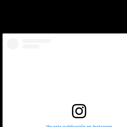
«Pronto tendré la oportunidad de revivir mis recuerdos. El 23 
sus redes sociales donde también dijo estar «emocionado» por
El documental abordará el período de 12 años en el que e
en la historia brasileña»
, según la presentación de Netflix.
Ver esta publicación en Instagram