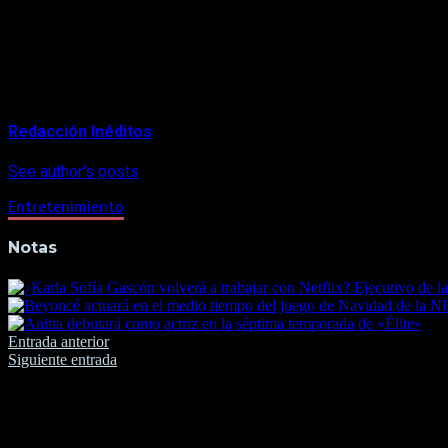
Pelé, que en octubre pasado cumplió 80 años, está confinado e
problemas de salud.
About Author
Redacción Inéditos
See author's posts
Entretenimiento
Notas
Navegación
Entrada anterior
Siguiente entrada
de
entradas
Deja una respuesta
Tu dirección de correo electrónico no será publicada.
Los camp