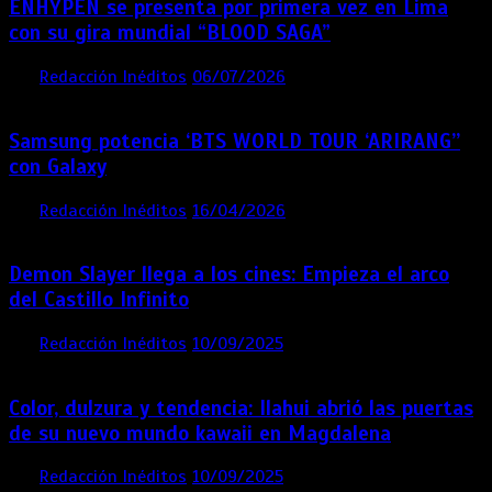
ENHYPEN se presenta por primera vez en Lima
con su gira mundial “BLOOD SAGA”
por
Redacción Inéditos
06/07/2026
4 mins
1 mes
Samsung potencia ‘BTS WORLD TOUR ‘ARIRANG’’
con Galaxy
por
Redacción Inéditos
16/04/2026
4 mins
4 meses
Demon Slayer llega a los cines: Empieza el arco
del Castillo Infinito
por
Redacción Inéditos
10/09/2025
1 min
11 meses
Color, dulzura y tendencia: Ilahui abrió las puertas
de su nuevo mundo kawaii en Magdalena
por
Redacción Inéditos
10/09/2025
3 mins
11 meses