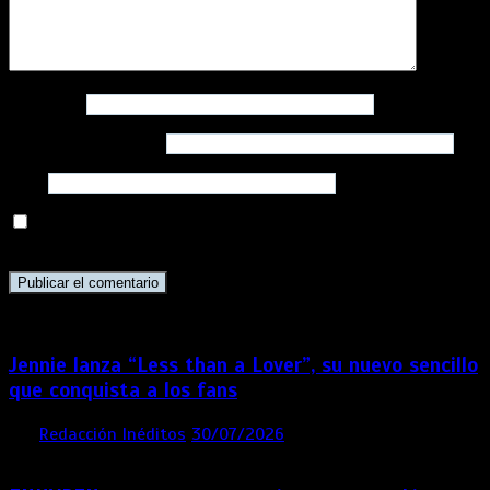
Nombre
*
Correo electrónico
*
Web
Guarda mi nombre, correo electrónico y web en este
navegador para la próxima vez que comente.
Jennie lanza “Less than a Lover”, su nuevo sencillo
que conquista a los fans
por
Redacción Inéditos
30/07/2026
3 mins
1 semana