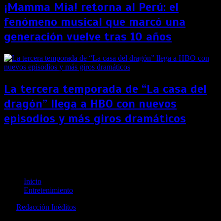
¡Mamma Mia! retorna al Perú: el
fenómeno musical que marcó una
generación vuelve tras 10 años
La tercera temporada de “La casa del
dragón” llega a HBO con nuevos
episodios y más giros dramáticos
Samuel L. Jackson protagonizará “Esclavizados:
una historia de injusticia”, serie documental de Nat
Geo
Inicio
Entretenimiento
por
Redacción Inéditos
revista@ineditos.pe