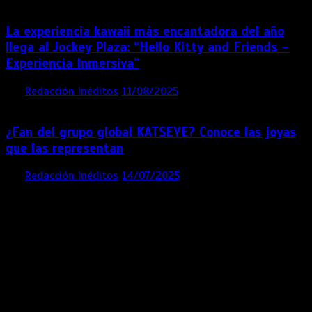
La experiencia kawaii más encantadora del año
llega al Jockey Plaza: “Hello Kitty and Friends –
Experiencia Inmersiva”
por
Redacción Inéditos
11/08/2025
2 mins
12 meses
¿Fan del grupo global KATSEYE? Conoce las joyas
que las representan
por
Redacción Inéditos
14/07/2025
3 mins
1 año
Contácta con nosotros
Lima- Perú
revista@ineditos.pe
Revista Digital