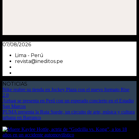
07/08/2026
Lima - Perú
revista@ineditos.pe
NOTICIAS
Nike reabre su tienda en Jockey Plaza con el nuevo formato Rise
2.0
Airbag se presenta en Perú con un esperado concierto en el Estadio
San Marcos
PUMA presenta la Ruta Suede, un circuito de arte, música y cultura
urbana en Barranco