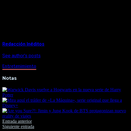
y Felix Golubev son los productores, con Samuel L. Jackson,
LaTanya Jackson, Eli Selden, Rob Lee, Simcha Jacobovici, Ric
Esther Bienstock, Sarah Sapper y Yaron Niski como
productores ejecutivos.
About Author
Redacción Inéditos
See author's posts
Entretenimiento
Notas
Navegación
Entrada anterior
Siguiente entrada
de