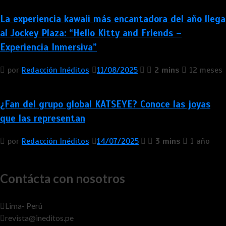
La experiencia kawaii más encantadora del año llega
al Jockey Plaza: “Hello Kitty and Friends –
Experiencia Inmersiva”
por
Redacción Inéditos
11/08/2025
2 mins
12 meses
¿Fan del grupo global KATSEYE? Conoce las joyas
que las representan
por
Redacción Inéditos
14/07/2025
3 mins
1 año
Contácta con nosotros
Lima- Perú
revista@ineditos.pe