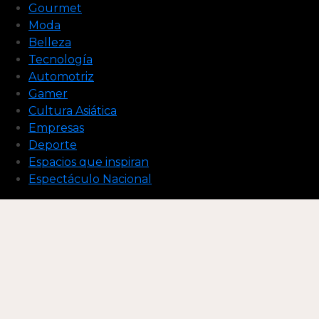
Gourmet
Moda
Belleza
Tecnología
Automotriz
Gamer
Cultura Asiática
Empresas
Deporte
Espacios que inspiran
Espectáculo Nacional