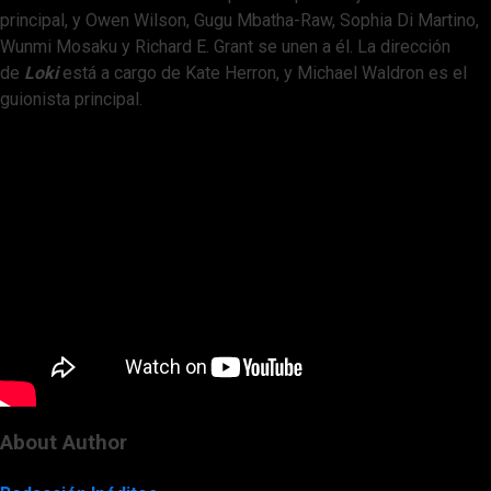
principal, y Owen Wilson, Gugu Mbatha-Raw, Sophia Di Martino,
Wunmi Mosaku y Richard E. Grant se unen a él. La dirección
de
Loki
está a cargo de Kate Herron, y Michael Waldron es el
guionista principal.
About Author