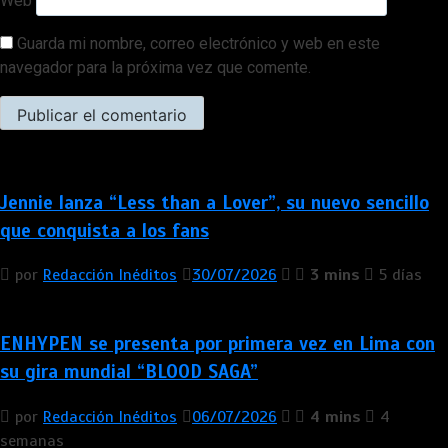
Web
Guarda mi nombre, correo electrónico y web en este
navegador para la próxima vez que comente.
Jennie lanza “Less than a Lover”, su nuevo sencillo
que conquista a los fans
por
Redacción Inéditos
30/07/2026
3 mins
5 días
ENHYPEN se presenta por primera vez en Lima con
su gira mundial “BLOOD SAGA”
por
Redacción Inéditos
06/07/2026
4 mins
4
semanas