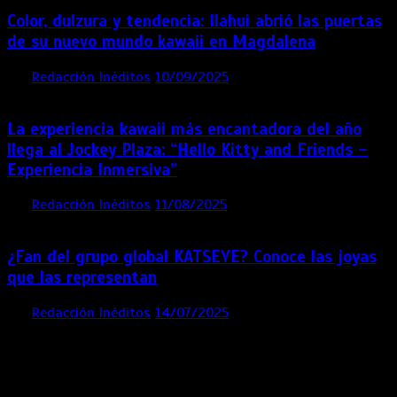
Color, dulzura y tendencia: Ilahui abrió las puertas
de su nuevo mundo kawaii en Magdalena
por
Redacción Inéditos
10/09/2025
3 mins
11 meses
La experiencia kawaii más encantadora del año
llega al Jockey Plaza: “Hello Kitty and Friends –
Experiencia Inmersiva”
por
Redacción Inéditos
11/08/2025
2 mins
12 meses
¿Fan del grupo global KATSEYE? Conoce las joyas
que las representan
por
Redacción Inéditos
14/07/2025
3 mins
1 año
Contácta con nosotros