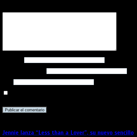
Comentario
*
Nombre
*
Correo electrónico
*
Web
Guarda mi nombre, correo electrónico y web en este
navegador para la próxima vez que comente.
Jennie lanza “Less than a Lover”, su nuevo sencillo