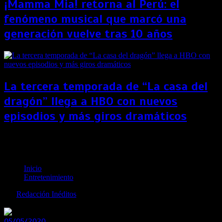
¡Mamma Mia! retorna al Perú: el
fenómeno musical que marcó una
generación vuelve tras 10 años
La tercera temporada de “La casa del
dragón” llega a HBO con nuevos
episodios y más giros dramáticos
“Midnight Sun”: Estos son los misterios que
resolvería el nuevo libro de la saga “Crepúsculo”
Inicio
Entretenimiento
por
Redacción Inéditos
revista@ineditos.pe
05/05/2020
0
6 años