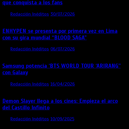
que conquista a los fans
por
Redacción Inéditos
30/07/2026
3 mins
1 semana
ENHYPEN se presenta por primera vez en Lima
con su gira mundial “BLOOD SAGA”
por
Redacción Inéditos
06/07/2026
4 mins
1 mes
Samsung potencia ‘BTS WORLD TOUR ‘ARIRANG’’
con Galaxy
por
Redacción Inéditos
16/04/2026
4 mins
4 meses
Demon Slayer llega a los cines: Empieza el arco
del Castillo Infinito
por
Redacción Inéditos
10/09/2025
1 min
11 meses