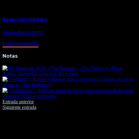
About Author
Redacción Inéditos
See author's posts
Entretenimiento
Notas
Navegación
Entrada anterior
Siguiente entrada
de
entradas
Deja una respuesta
Tu dirección de correo electrónico no será publicada.
Los
campos obligatorios están marcados con
*