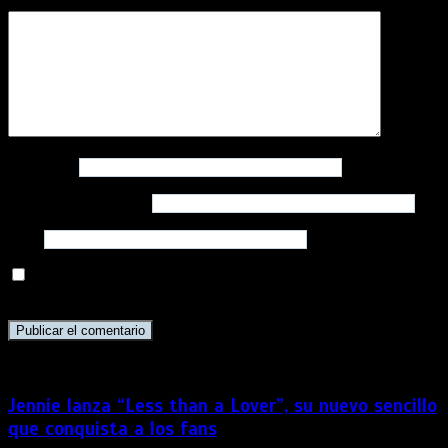
Comentario
*
Nombre
*
Correo electrónico
*
Web
Guarda mi nombre, correo electrónico y web en este
navegador para la próxima vez que comente.
Jennie lanza “Less than a Lover”, su nuevo sencillo
que conquista a los fans