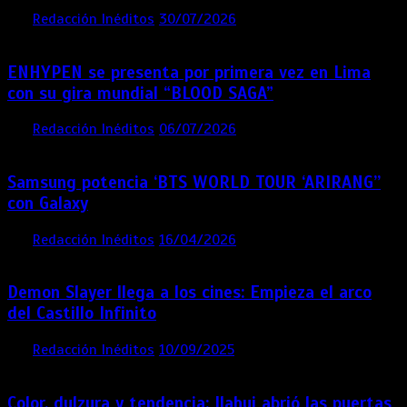
por
Redacción Inéditos
30/07/2026
3 mins
5 días
ENHYPEN se presenta por primera vez en Lima
con su gira mundial “BLOOD SAGA”
por
Redacción Inéditos
06/07/2026
4 mins
4 semanas
Samsung potencia ‘BTS WORLD TOUR ‘ARIRANG’’
con Galaxy
por
Redacción Inéditos
16/04/2026
4 mins
4 meses
Demon Slayer llega a los cines: Empieza el arco
del Castillo Infinito
por
Redacción Inéditos
10/09/2025
1 min
11 meses
Color, dulzura y tendencia: Ilahui abrió las puertas