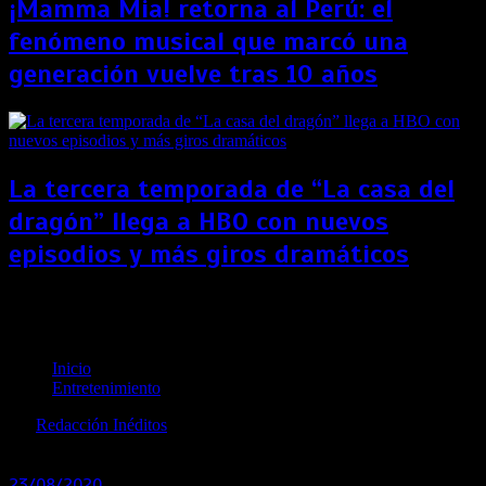
¡Mamma Mia! retorna al Perú: el
fenómeno musical que marcó una
generación vuelve tras 10 años
La tercera temporada de “La casa del
dragón” llega a HBO con nuevos
episodios y más giros dramáticos
Llega la obra de teatro virtual “Comité
Paranormal”
Inicio
Entretenimiento
por
Redacción Inéditos
revista@ineditos.pe
23/08/2020
0
6 años