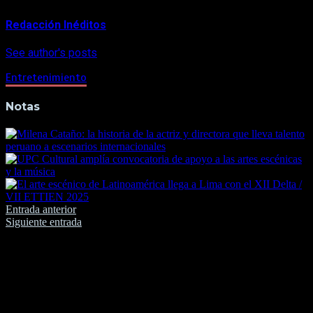
Redacción Inéditos
See author's posts
Entretenimiento
Notas
Navegación
Entrada anterior
Siguiente entrada
de
entradas
Deja una respuesta
Tu dirección de correo electrónico no será publicada.
Los
campos obligatorios están marcados con
*