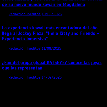
de su nuevo mundo kawaii en Magdalena
por
Redacción Inéditos
10/09/2025
3 mins
11 meses
La experiencia kawaii más encantadora del año
llega al Jockey Plaza: “Hello Kitty and Friends –
Experiencia Inmersiva”
por
Redacción Inéditos
11/08/2025
2 mins
12 meses
¿Fan del grupo global KATSEYE? Conoce las joyas
que las representan
por
Redacción Inéditos
14/07/2025
3 mins
1 año
Contácta con nosotros
Lima- Perú