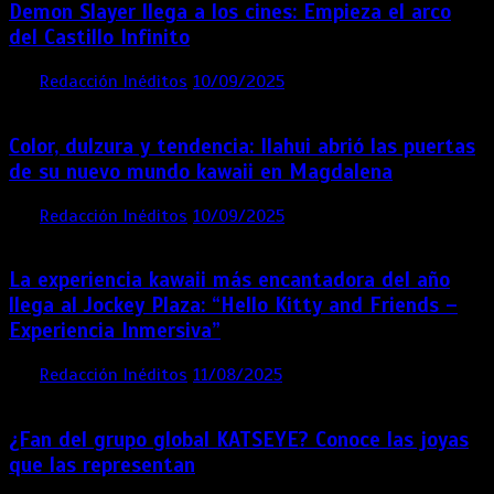
Demon Slayer llega a los cines: Empieza el arco
del Castillo Infinito
por
Redacción Inéditos
10/09/2025
1 min
11 meses
Color, dulzura y tendencia: Ilahui abrió las puertas
de su nuevo mundo kawaii en Magdalena
por
Redacción Inéditos
10/09/2025
3 mins
11 meses
La experiencia kawaii más encantadora del año
llega al Jockey Plaza: “Hello Kitty and Friends –
Experiencia Inmersiva”
por
Redacción Inéditos
11/08/2025
2 mins
12 meses
¿Fan del grupo global KATSEYE? Conoce las joyas
que las representan