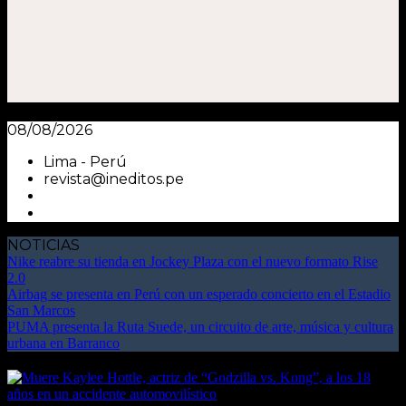
08/08/2026
Lima - Perú
revista@ineditos.pe
NOTICIAS
Nike reabre su tienda en Jockey Plaza con el nuevo formato Rise
2.0
Airbag se presenta en Perú con un esperado concierto en el Estadio
San Marcos
PUMA presenta la Ruta Suede, un circuito de arte, música y cultura
urbana en Barranco