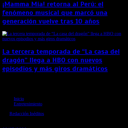
¡Mamma Mia! retorna al Perú: el
fenómeno musical que marcó una
generación vuelve tras 10 años
La tercera temporada de “La casa del
dragón” llega a HBO con nuevos
episodios y más giros dramáticos
“La Vieja Guardia”: Conoce a los cerebros tras el
cómic en el que se basa la película de Netflix
Inicio
Entretenimiento
por
Redacción Inéditos
revista@ineditos.pe