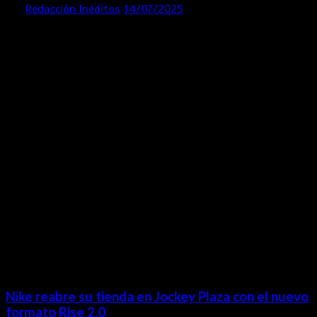
por
Redacción Inéditos
14/07/2025
3 mins
1 año
Contácta con nosotros
Lima- Perú
revista@ineditos.pe
Revista Digital
MÁS NOTICIAS
Nike reabre su tienda en Jockey Plaza con el nuevo
formato Rise 2.0