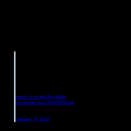
respuesta a la emisión del estado de emergencia, decidimos
que la convergencia de la propagación de la infección era la
máxima prioridad y nos abstuvimos de publicar «Shin
Evangelion Theatrical Version» el 23 de enero y lo
pospusimos. de nuevo, lo he decidido. Nos disculpamos
sinceramente por las molestias causadas a todos ustedes
esperando nuevamente”
, expresó la cuenta oficial de Twitter
de Evangelion.
この度の緊急事態宣言の発出を受け慎重に検討
を重ねた結果、感染拡大の収束が最優先である
と判断し、1月23日の『シン・エヴァンゲリオン
劇場版』公開を自粛し、再延期を決定致しまし
た。
皆様には再びお待たせしてしまう事となり、誠
に申し訳なく、深くお詫び申し上げます。
https://t.co/tKwRyyWkBl
pic.twitter.com/3VhD60v69a
— エヴァンゲリオン公式 (@evangelion_co)
January 14, 2021
Junto a esta suspensión también se retrasa el lanzamiento