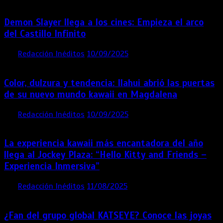
Demon Slayer llega a los cines: Empieza el arco
del Castillo Infinito
por
Redacción Inéditos
10/09/2025
1 min
11 meses
Color, dulzura y tendencia: Ilahui abrió las puertas
de su nuevo mundo kawaii en Magdalena
por
Redacción Inéditos
10/09/2025
3 mins
11 meses
La experiencia kawaii más encantadora del año
llega al Jockey Plaza: “Hello Kitty and Friends –
Experiencia Inmersiva”
por
Redacción Inéditos
11/08/2025
2 mins
12 meses
¿Fan del grupo global KATSEYE? Conoce las joyas