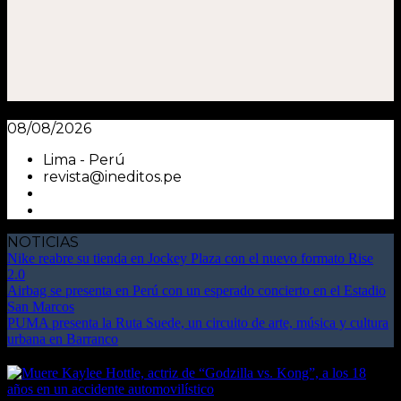
08/08/2026
Lima - Perú
revista@ineditos.pe
NOTICIAS
Nike reabre su tienda en Jockey Plaza con el nuevo formato Rise
2.0
Airbag se presenta en Perú con un esperado concierto en el Estadio
San Marcos
PUMA presenta la Ruta Suede, un circuito de arte, música y cultura
urbana en Barranco