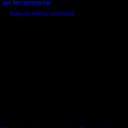
que las representan
por
Redacción Inéditos
14/07/2025
3 mins
1 año
Contácta con nosotros
Lima- Perú
revista@ineditos.pe
Revista Digital
MÁS NOTICIAS