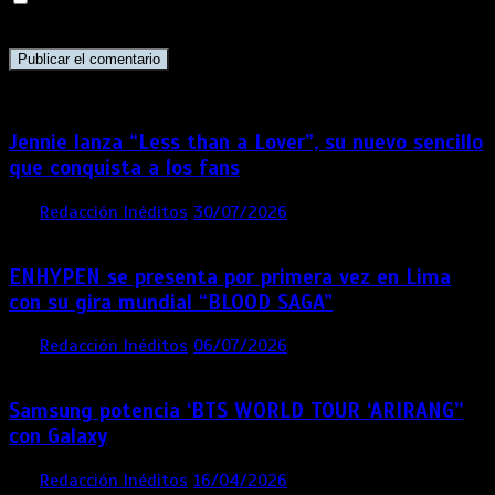
navegador para la próxima vez que comente.
Jennie lanza “Less than a Lover”, su nuevo sencillo
que conquista a los fans
por
Redacción Inéditos
30/07/2026
3 mins
1 semana
ENHYPEN se presenta por primera vez en Lima
con su gira mundial “BLOOD SAGA”
por
Redacción Inéditos
06/07/2026
4 mins
1 mes
Samsung potencia ‘BTS WORLD TOUR ‘ARIRANG’’
con Galaxy
por
Redacción Inéditos
16/04/2026
4 mins
4 meses