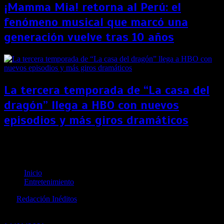
¡Mamma Mia! retorna al Perú: el
fenómeno musical que marcó una
generación vuelve tras 10 años
La tercera temporada de “La casa del
dragón” llega a HBO con nuevos
episodios y más giros dramáticos
“Evangelion 3.0+1.0” no estrenará en enero por
culpa de la COVID-19
Inicio
Entretenimiento
por
Redacción Inéditos
revista@ineditos.pe