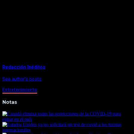
del CD de Shiro Sagisu Music de “SHIN EVANGELION” que
estaba planeado para el 10 de febrero. Hasta el momento se
desconoce la fecha de su debut.
Como se recuerda, las primeras tres películas de la tetralogía,
“Evangelion: 1.0 You Are (Not) Alone”, “Evangelion: 2.0 You Can
(Not) Advance” y “Evangelion: 3.0 You Can (Not) Redo”,
debutaron en los años 2007, 2009 y 2012 respectivamente.
About Author
Redacción Inéditos
See author's posts
Entretenimiento
Notas