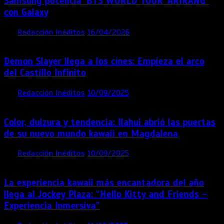
Samsung potencia ‘BTS WORLD TOUR ‘ARIRANG’’
con Galaxy
por
Redacción Inéditos
16/04/2026
4 mins
4 meses
Demon Slayer llega a los cines: Empieza el arco
del Castillo Infinito
por
Redacción Inéditos
10/09/2025
1 min
11 meses
Color, dulzura y tendencia: Ilahui abrió las puertas
de su nuevo mundo kawaii en Magdalena
por
Redacción Inéditos
10/09/2025
3 mins
11 meses
La experiencia kawaii más encantadora del año
llega al Jockey Plaza: “Hello Kitty and Friends –
Experiencia Inmersiva”