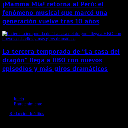
¡Mamma Mia! retorna al Perú: el
fenómeno musical que marcó una
generación vuelve tras 10 años
La tercera temporada de “La casa del
dragón” llega a HBO con nuevos
episodios y más giros dramáticos
Kylie Jenner: ¿Por qué Forbes decidió retirar de su
lista de multimillonarios a la socialité?
Inicio
Entretenimiento
por
Redacción Inéditos
revista@ineditos.pe