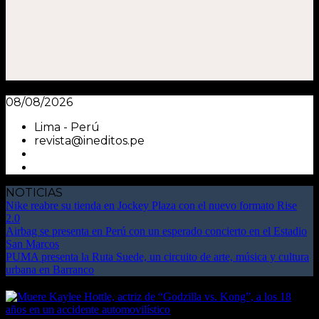
08/08/2026
Lima - Perú
revista@ineditos.pe
NOTICIAS
Nike reabre su tienda en Jockey Plaza con el nuevo formato Rise
2.0
Airbag se presenta en Perú con un esperado concierto en el Estadio
San Marcos
PUMA presenta la Ruta Suede, un circuito de arte, música y cultura
urbana en Barranco