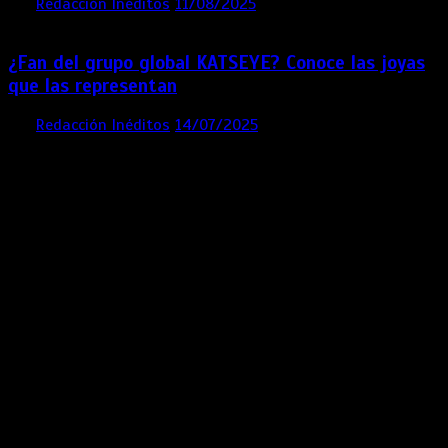
por
Redacción Inéditos
11/08/2025
2 mins
12 meses
¿Fan del grupo global KATSEYE? Conoce las joyas
que las representan
por
Redacción Inéditos
14/07/2025
3 mins
1 año
Contácta con nosotros
Lima- Perú
revista@ineditos.pe
Revista Digital
MÁS NOTICIAS