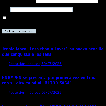
Correo electrónico
*
Web
Guarda mi nombre, correo electrónico y web en este
navegador para la próxima vez que comente.
Jennie lanza “Less than a Lover”, su nuevo sencillo
que conquista a los fans
por
Redacción Inéditos
30/07/2026
3 mins
1 semana
ENHYPEN se presenta por primera vez en Lima
con su gira mundial “BLOOD SAGA”
por
Redacción Inéditos
06/07/2026
4 mins
1 mes