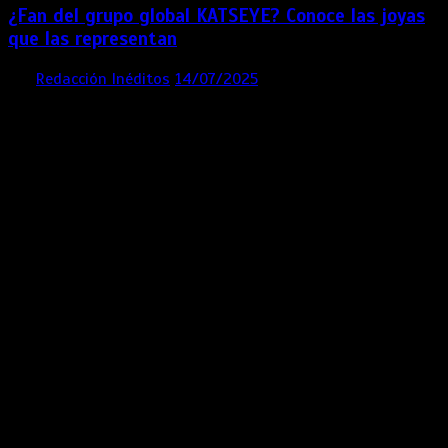
¿Fan del grupo global KATSEYE? Conoce las joyas
que las representan
por
Redacción Inéditos
14/07/2025
3 mins
1 año
Contácta con nosotros
Lima- Perú
revista@ineditos.pe
Revista Digital
MÁS NOTICIAS