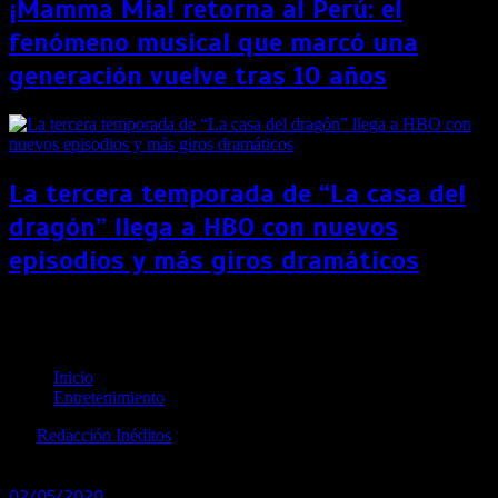
¡Mamma Mia! retorna al Perú: el
fenómeno musical que marcó una
generación vuelve tras 10 años
La tercera temporada de “La casa del
dragón” llega a HBO con nuevos
episodios y más giros dramáticos
¡Dwayne Johnson está de cumpleaños! Estas son
cinco cosas que no sabías de ‘La Roca’
Inicio
Entretenimiento
por
Redacción Inéditos
revista@ineditos.pe
02/05/2020
0
6 años