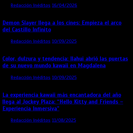
por
Redacción Inéditos
16/04/2026
4 mins
4 meses
Demon Slayer llega a los cines: Empieza el arco
del Castillo Infinito
por
Redacción Inéditos
10/09/2025
1 min
11 meses
Color, dulzura y tendencia: Ilahui abrió las puertas
de su nuevo mundo kawaii en Magdalena
por
Redacción Inéditos
10/09/2025
3 mins
11 meses
La experiencia kawaii más encantadora del año
llega al Jockey Plaza: “Hello Kitty and Friends –
Experiencia Inmersiva”
por
Redacción Inéditos
11/08/2025
2 mins
12 meses