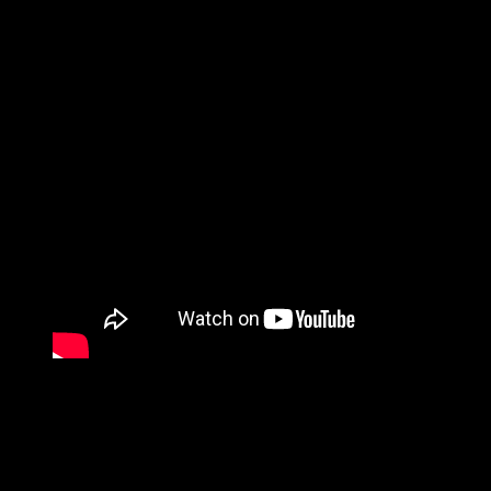
Rocky Johnson y su abuelo Peter Maivia también fueron
campeones en sus respectivos campos.
ESTRICTO CUIDADO
‘La Roca’ lleva años tonificando su figura, si planeas igualarlos
debes estar dispuesto a hacer muchos sacrificios, uno de
ellos es seguir su estricta dieta con siete comidas al día.