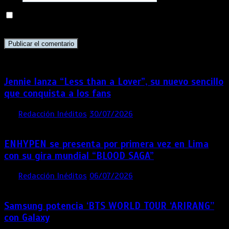
Guarda mi nombre, correo electrónico y web en este
navegador para la próxima vez que comente.
Jennie lanza “Less than a Lover”, su nuevo sencillo
que conquista a los fans
por
Redacción Inéditos
30/07/2026
3 mins
1 semana
ENHYPEN se presenta por primera vez en Lima
con su gira mundial “BLOOD SAGA”
por
Redacción Inéditos
06/07/2026
4 mins
1 mes
Samsung potencia ‘BTS WORLD TOUR ‘ARIRANG’’
con Galaxy