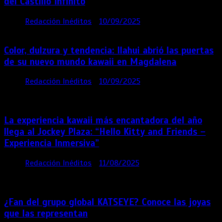
del Castillo Infinito
por
Redacción Inéditos
10/09/2025
1 min
11 meses
Color, dulzura y tendencia: Ilahui abrió las puertas
de su nuevo mundo kawaii en Magdalena
por
Redacción Inéditos
10/09/2025
3 mins
11
meses
La experiencia kawaii más encantadora del año
llega al Jockey Plaza: “Hello Kitty and Friends –
Experiencia Inmersiva”
por
Redacción Inéditos
11/08/2025
2 mins
12
meses
¿Fan del grupo global KATSEYE? Conoce las joyas
que las representan