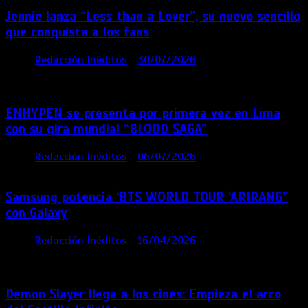
Jennie lanza “Less than a Lover”, su nuevo sencillo
que conquista a los fans
por
Redacción Inéditos
30/07/2026
3 mins
1
semana
ENHYPEN se presenta por primera vez en Lima
con su gira mundial “BLOOD SAGA”
por
Redacción Inéditos
06/07/2026
4 mins
1 mes
Samsung potencia ‘BTS WORLD TOUR ‘ARIRANG’’
con Galaxy
por
Redacción Inéditos
16/04/2026
4 mins
4
meses
Demon Slayer llega a los cines: Empieza el arco