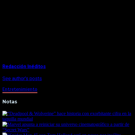
destacan clásicos del terror como «The Evil Dead» (1981).
https://www.instagram.com/p/B0KO22eHng1/
Junto a Cumberbatch y Gomez, también está confirmada la
participación en esta nueva cinta de Elizabeth Olsen, que en
las historias de Marvel interpreta a Scarlet Witch; y de
Benedict Wong, que se hace cargo del personaje de Wong.
About Author
Redacción Inéditos
See author's posts
Entretenimiento
Notas