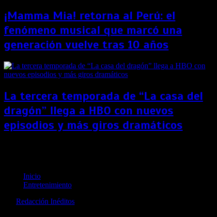
¡Mamma Mia! retorna al Perú: el
fenómeno musical que marcó una
generación vuelve tras 10 años
La tercera temporada de “La casa del
dragón” llega a HBO con nuevos
episodios y más giros dramáticos
Xochitl Gomez se suma a la secuela de «Doctor
Strange»
Inicio
Entretenimiento
por
Redacción Inéditos
revista@ineditos.pe