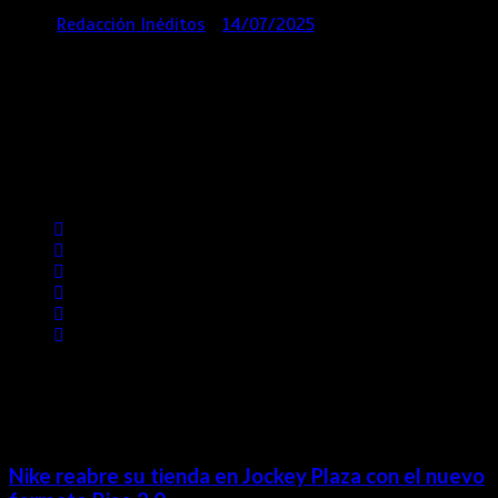
por
Redacción Inéditos
14/07/2025
3 mins
1 año
Contácta con nosotros
Lima- Perú
revista@ineditos.pe
Revista Digital
MÁS NOTICIAS
Nike reabre su tienda en Jockey Plaza con el nuevo