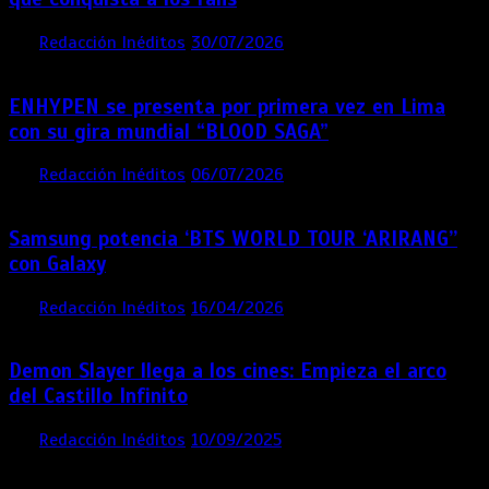
por
Redacción Inéditos
30/07/2026
3 mins
7 días
ENHYPEN se presenta por primera vez en Lima
con su gira mundial “BLOOD SAGA”
por
Redacción Inéditos
06/07/2026
4 mins
1 mes
Samsung potencia ‘BTS WORLD TOUR ‘ARIRANG’’
con Galaxy
por
Redacción Inéditos
16/04/2026
4 mins
4 meses
Demon Slayer llega a los cines: Empieza el arco
del Castillo Infinito
por
Redacción Inéditos
10/09/2025
1 min
11 meses