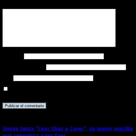
Comentario
*
Nombre
*
Correo electrónico
*
Web
Guarda mi nombre, correo electrónico y web en este
navegador para la próxima vez que comente.
Jennie lanza “Less than a Lover”, su nuevo sencillo
que conquista a los fans