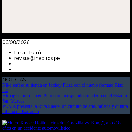
06/08/2026
Lima - Perú
revista@ineditos.pe
NOTICIAS
Nike reabre su tienda en Jockey Plaza con el nuevo formato Rise
2.0
Airbag se presenta en Perú con un esperado concierto en el Estadio
San Marcos
PUMA presenta la Ruta Suede, un circuito de arte, música y cultura
urbana en Barranco