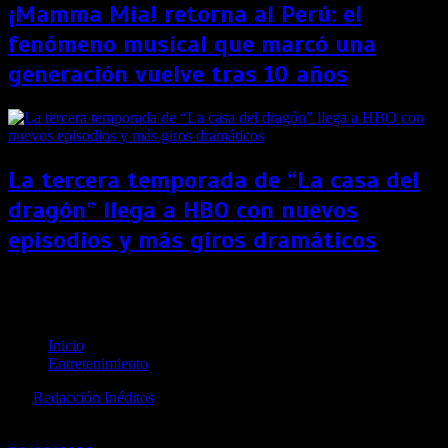
¡Mamma Mia! retorna al Perú: el
fenómeno musical que marcó una
generación vuelve tras 10 años
La tercera temporada de “La casa del
dragón” llega a HBO con nuevos
episodios y más giros dramáticos
Dia Internacional del Orgullo LGBTQI+: Nat Geo y
Fox lo celebran con una emisión especial
Inicio
Entretenimiento
por
Redacción Inéditos
revista@ineditos.pe