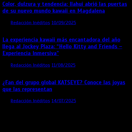
Color, dulzura y tendencia: Ilahui abrió las puertas
de su nuevo mundo kawaii en Magdalena
por
Redacción Inéditos
10/09/2025
3 mins
11 meses
La experiencia kawaii más encantadora del año
llega al Jockey Plaza: “Hello Kitty and Friends –
Experiencia Inmersiva”
por
Redacción Inéditos
11/08/2025
2 mins
12 meses
¿Fan del grupo global KATSEYE? Conoce las joyas
que las representan
por
Redacción Inéditos
14/07/2025
3 mins
1 año
Contácta con nosotros