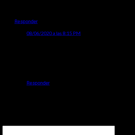
Profavor también saquen la peli porfa de Crepúsculo
«Midnight Sun»
Responder
ryoko
dice:
08/06/2020 a las 8:15 PM
Hola, Brenda. Por ahora solo estamos
compartiendo la información, pero más adelante si
encontramos y es apto para poder compartir los
videos de algunas películas, lo estaremos
haciendo mediante nuestras redes sociales.
Muchas gracias.
Responder
Deja una respuesta
Tu dirección de correo electrónico no será publicada.
Los
campos obligatorios están marcados con
*
Comentario
*