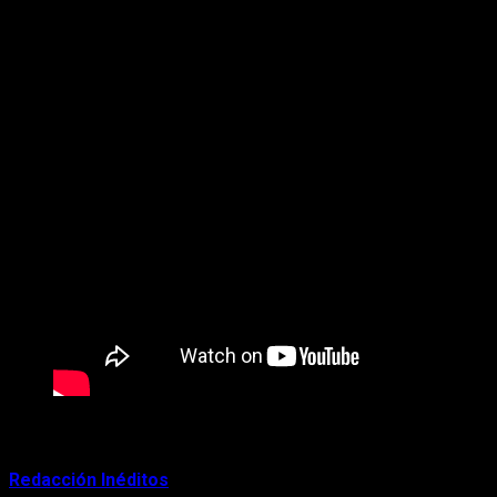
El libro “Mignight sun”, spin off de la saga “Crepúsculo”,
verá la luz el 4 de agosto de 2020 y reflejará los eventos
de la primera entrega de la épica historia de amor.
About Author
Redacción Inéditos