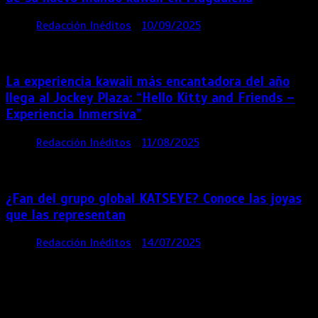
por
Redacción Inéditos
10/09/2025
3 mins
11
meses
La experiencia kawaii más encantadora del año
llega al Jockey Plaza: “Hello Kitty and Friends –
Experiencia Inmersiva”
por
Redacción Inéditos
11/08/2025
2 mins
12
meses
¿Fan del grupo global KATSEYE? Conoce las joyas
que las representan
por
Redacción Inéditos
14/07/2025
3 mins
1 año
Contácta con nosotros