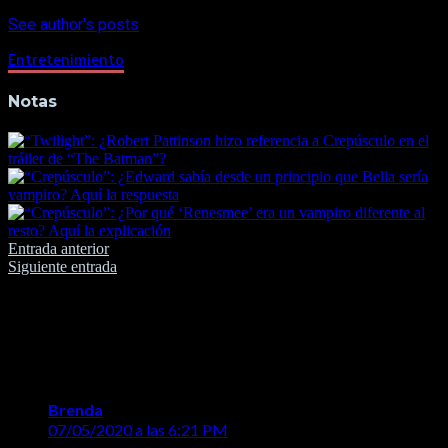
See author's posts
Entretenimiento
Notas
Navegación
Entrada anterior
Siguiente entrada
de
entradas
2 comentarios en “
¡Crepúsculo vuelve!
Stephenie Meyer lanzará “Mignight
sun”, libro basado en Edward Cullen
”
Brenda
dice:
07/05/2020 a las 6:21 PM