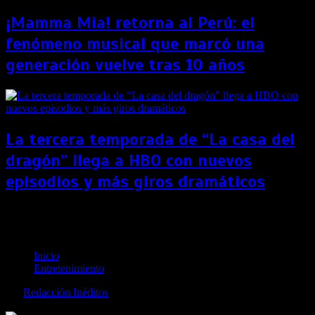
¡Mamma Mia! retorna al Perú: el
fenómeno musical que marcó una
generación vuelve tras 10 años
La tercera temporada de “La casa del
dragón” llega a HBO con nuevos
episodios y más giros dramáticos
¡Crepúsculo vuelve! Stephenie Meyer lanzará
“Mignight sun”, libro basado en Edward Cullen
Inicio
Entretenimiento
por
Redacción Inéditos
revista@ineditos.pe