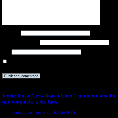
Nombre
*
Correo electrónico
*
Web
Guarda mi nombre, correo electrónico y web en este
navegador para la próxima vez que comente.
Jennie lanza “Less than a Lover”, su nuevo sencillo
que conquista a los fans
por
Redacción Inéditos
30/07/2026
3 mins
6 días