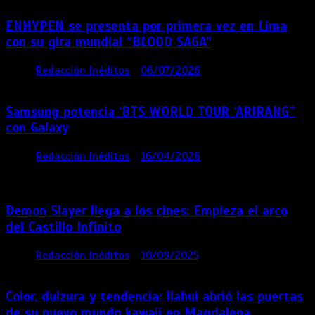
ENHYPEN se presenta por primera vez en Lima
con su gira mundial “BLOOD SAGA”
por
Redacción Inéditos
06/07/2026
4 mins
1 mes
Samsung potencia ‘BTS WORLD TOUR ‘ARIRANG’’
con Galaxy
por
Redacción Inéditos
16/04/2026
4 mins
4
meses
Demon Slayer llega a los cines: Empieza el arco
del Castillo Infinito
por
Redacción Inéditos
10/09/2025
1 min
11 meses
Color, dulzura y tendencia: Ilahui abrió las puertas
de su nuevo mundo kawaii en Magdalena