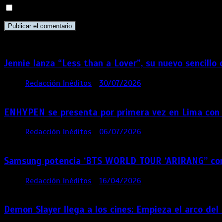
Guarda mi nombre, correo electrónico y web en este navega
Jennie lanza “Less than a Lover”, su nuevo sencillo
por
Redacción Inéditos
30/07/2026
3 mins
6 días
ENHYPEN se presenta por primera vez en Lima con
por
Redacción Inéditos
06/07/2026
4 mins
1 mes
Samsung potencia ‘BTS WORLD TOUR ‘ARIRANG’’ co
por
Redacción Inéditos
16/04/2026
4 mins
4 meses
Demon Slayer llega a los cines: Empieza el arco del C