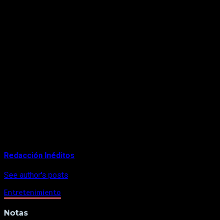
«Todos crecimos, al menos así lo hizo mi generación, leyendo
«Normalmente, el príncipe llega y encuentra a la princesa, le p
‘prefiero irme y ser yo misma’, es una gran gran decisión, un 
la película», explicó.
Kristen Stewart con nuevo look.
Cabe resaltar que la actriz estadounidense Kristen Stewart inter
para el colectivo gay, demostrando su versatilidad en película
About Author
Redacción Inéditos
See author's posts
Entretenimiento
Notas