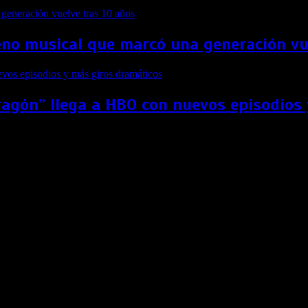
no musical que marcó una generación vu
ragón” llega a HBO con nuevos episodios
á Diana de Gales en ‘Spencer’
tendrá el papel de Lady Di en ‘Spencer’.
. Este filme será una biografía de la princesa Diana centrada en 
te conocida por el papel de Bella en la saga Crepúsculo.