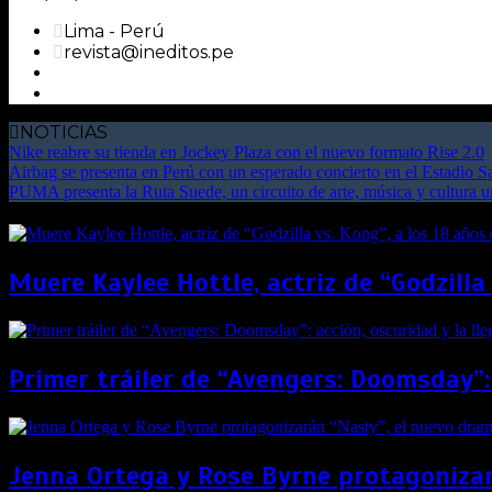
Lima - Perú
revista@ineditos.pe
NOTICIAS
Nike reabre su tienda en Jockey Plaza con el nuevo formato Rise 2.0
Airbag se presenta en Perú con un esperado concierto en el Estadio 
PUMA presenta la Ruta Suede, un circuito de arte, música y cultura 
Muere Kaylee Hottle, actriz de “Godzilla
Primer tráiler de “Avengers: Doomsday”:
Jenna Ortega y Rose Byrne protagonizar