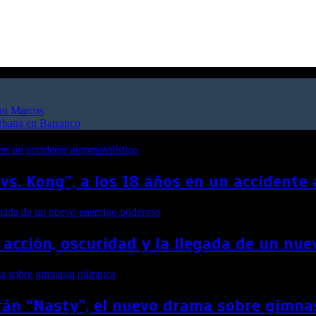
San Marcos
urbana en Barranco
 vs. Kong”, a los 18 años en un accidente
 acción, oscuridad y la llegada de un n
án “Nasty”, el nuevo drama sobre gimna