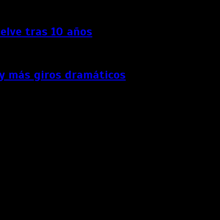
elve tras 10 años
 y más giros dramáticos
los últimos años de su matrimonio con el príncipe Carlos y