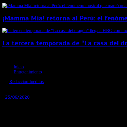
¡Mamma Mia! retorna al Perú: el fenóme
La tercera temporada de “La casa del d
La protagonista de la saga de ‘Crepúsculo’ ahora ser
Inicio
Entretenimiento
por
Redacción Inéditos
revista@ineditos.pe
23/06/2020
0
6 años
Kristen Stewart, quien interpretó a Bella en ‘Crepúsculo’, 
Spencer es la nueva película del director chileno Pablo Larraín
estará protagonizada por la actriz Kristen Stewart, mundialmen