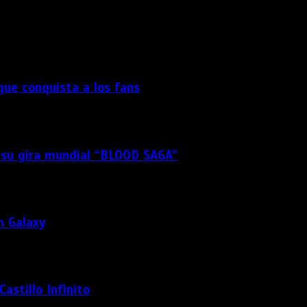
dor para la próxima vez que comente.
 que conquista a los fans
 su gira mundial “BLOOD SAGA”
n Galaxy
astillo Infinito