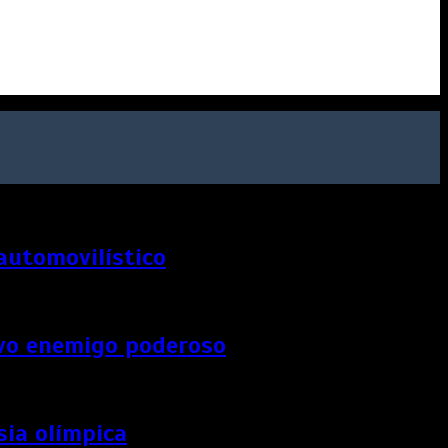
 automovilístico
uevo enemigo poderoso
sia olímpica