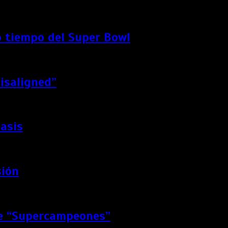
 tiempo del Super Bowl
Misaligned”
Oasis
sión
de “Supercampeones”