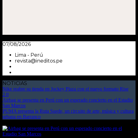
07/08/2026
Lima - Perú
revista@ineditos.pe
NOTICIAS
Nike reabre su tienda en Jockey Plaza con el nuevo formato Rise
2.0
Airbag se presenta en Perú con un esperado concierto en el Estadio
San Marcos
PUMA presenta la Ruta Suede, un circuito de arte, música y cultura
urbana en Barranco