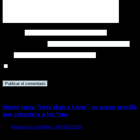
Nombre
*
Correo electrónico
*
Web
Guarda mi nombre, correo electrónico y web en este
navegador para la próxima vez que comente.
Jennie lanza “Less than a Lover”, su nuevo sencillo
que conquista a los fans
por
Redacción Inéditos
30/07/2026
3 mins
1 semana