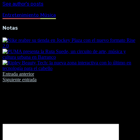
See author's posts
Entretenimiento
Música
Notas
Navegación
Entrada anterior
Siguiente entrada
de
entradas
Deja una respuesta
Tu dirección de correo electrónico no será publicada.
Los
campos obligatorios están marcados con
*
Comentario
*