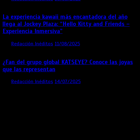
La experiencia kawaii más encantadora del año
llega al Jockey Plaza: “Hello Kitty and Friends –
Experiencia Inmersiva”
por
Redacción Inéditos
11/08/2025
2 mins
12 meses
¿Fan del grupo global KATSEYE? Conoce las joyas
que las representan
por
Redacción Inéditos
14/07/2025
3 mins
1 año
Contácta con nosotros
Lima- Perú
revista@ineditos.pe
Revista Digital