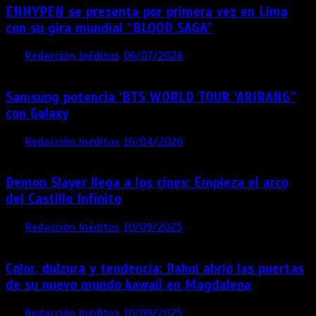
ENHYPEN se presenta por primera vez en Lima
con su gira mundial “BLOOD SAGA”
por
Redacción Inéditos
06/07/2026
4 mins
1 mes
Samsung potencia ‘BTS WORLD TOUR ‘ARIRANG’’
con Galaxy
por
Redacción Inéditos
16/04/2026
4 mins
4 meses
Demon Slayer llega a los cines: Empieza el arco
del Castillo Infinito
por
Redacción Inéditos
10/09/2025
1 min
11 meses
Color, dulzura y tendencia: Ilahui abrió las puertas
de su nuevo mundo kawaii en Magdalena
por
Redacción Inéditos
10/09/2025
3 mins
11 meses