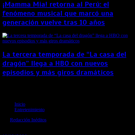
¡Mamma Mia! retorna al Perú: el
fenómeno musical que marcó una
generación vuelve tras 10 años
La tercera temporada de “La casa del
dragón” llega a HBO con nuevos
episodios y más giros dramáticos
Ariana Grande llega a Netflix gracias a su gira
«Excuse me, I love you»
Inicio
Entretenimiento
por
Redacción Inéditos
revista@ineditos.pe