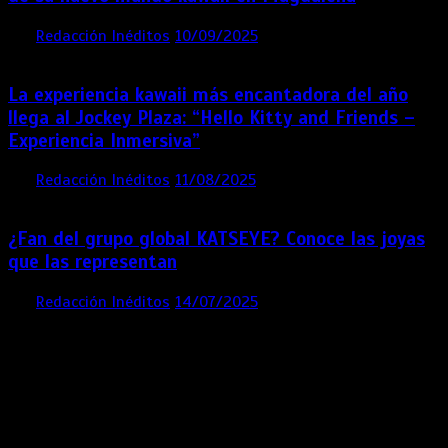
por
Redacción Inéditos
10/09/2025
3 mins
11 meses
La experiencia kawaii más encantadora del año
llega al Jockey Plaza: “Hello Kitty and Friends –
Experiencia Inmersiva”
por
Redacción Inéditos
11/08/2025
2 mins
12 meses
¿Fan del grupo global KATSEYE? Conoce las joyas
que las representan
por
Redacción Inéditos
14/07/2025
3 mins
1 año
Contácta con nosotros
Lima- Perú
revista@ineditos.pe