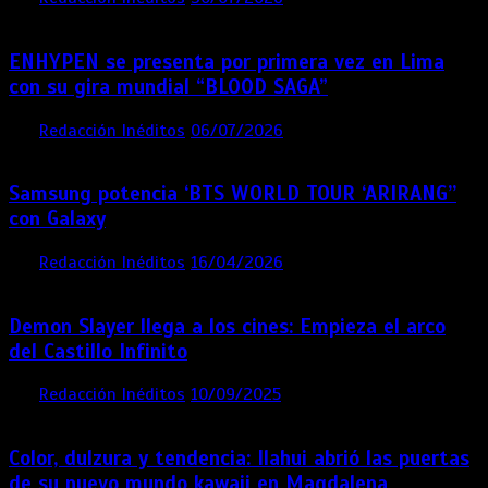
ENHYPEN se presenta por primera vez en Lima
con su gira mundial “BLOOD SAGA”
por
Redacción Inéditos
06/07/2026
4 mins
1 mes
Samsung potencia ‘BTS WORLD TOUR ‘ARIRANG’’
con Galaxy
por
Redacción Inéditos
16/04/2026
4 mins
4 meses
Demon Slayer llega a los cines: Empieza el arco
del Castillo Infinito
por
Redacción Inéditos
10/09/2025
1 min
11 meses
Color, dulzura y tendencia: Ilahui abrió las puertas
de su nuevo mundo kawaii en Magdalena