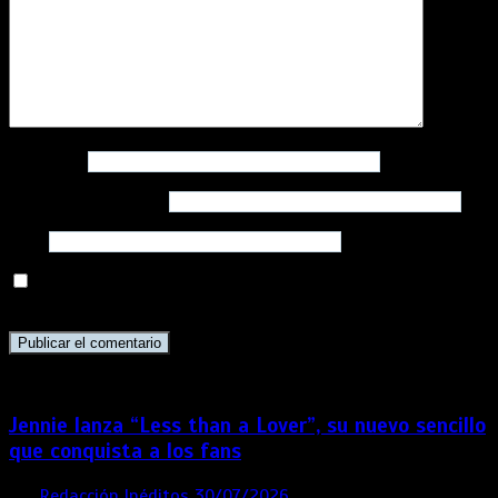
Nombre
*
Correo electrónico
*
Web
Guarda mi nombre, correo electrónico y web en este
navegador para la próxima vez que comente.
Jennie lanza “Less than a Lover”, su nuevo sencillo
que conquista a los fans
por
Redacción Inéditos
30/07/2026
3 mins
1 semana