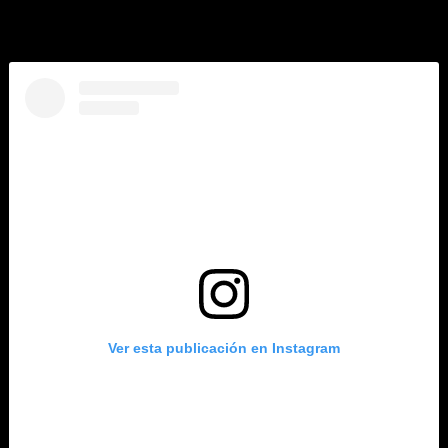
cambio de ritmo, quería expresar de nuevo simplemente lo
eternamente agradecida que estoy»,
cerró.
Ver esta publicación en Instagram