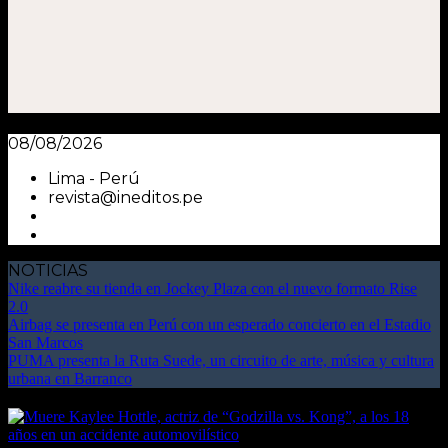
08/08/2026
Lima - Perú
revista@ineditos.pe
NOTICIAS
Nike reabre su tienda en Jockey Plaza con el nuevo formato Rise
2.0
Airbag se presenta en Perú con un esperado concierto en el Estadio
San Marcos
PUMA presenta la Ruta Suede, un circuito de arte, música y cultura
urbana en Barranco