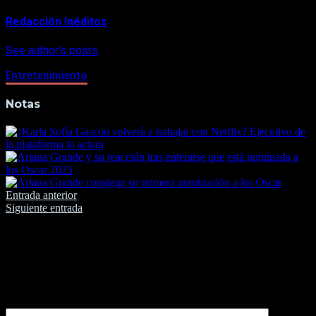
Redacción Inéditos
See author's posts
Entretenimiento
Notas
Navegación
Entrada anterior
Siguiente entrada
de
entradas
Deja una respuesta
Tu dirección de correo electrónico no será publicada.
Los
campos obligatorios están marcados con
*
Comentario
*