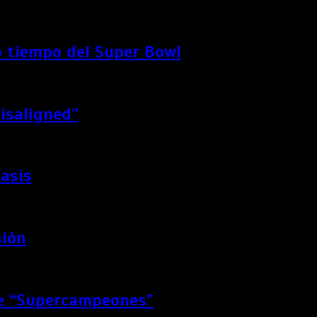
 tiempo del Super Bowl
Misaligned”
Oasis
sión
de “Supercampeones”