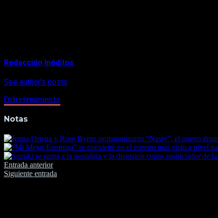
About Author
Redacción Inéditos
See author's posts
Entretenimiento
Notas
Navegación
Entrada anterior
Siguiente entrada
de
entradas
Deja una respuesta
Tu dirección de correo electrónico no será publicada.
Los camp