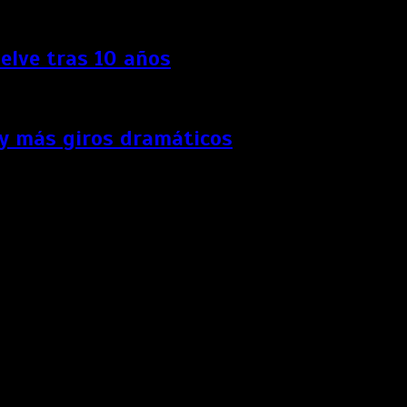
elve tras 10 años
 y más giros dramáticos
e “9-1-1” a las 10:00 p.m. y “9-1-1: Lone Star” a las 11:00
El Asesinato de Gianni Versace”, “American Crime Story”,