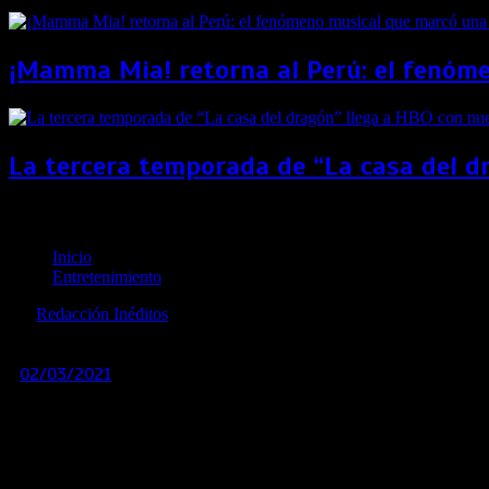
¡Mamma Mia! retorna al Perú: el fenóme
La tercera temporada de “La casa del d
«9-1-1» Y «9-1-1: Lone Star» llegan a Star Channel c
Inicio
Entretenimiento
por
Redacción Inéditos
revista@ineditos.pe
02/03/2021
0
5 años
Star Channel estrena la cuarta temporada de «9-1-1» y la n
Regresa este 2 de marzo el drama y los rescates más impresiona
p.m. Con el sello indiscutible de la exitosa dupla de creadore