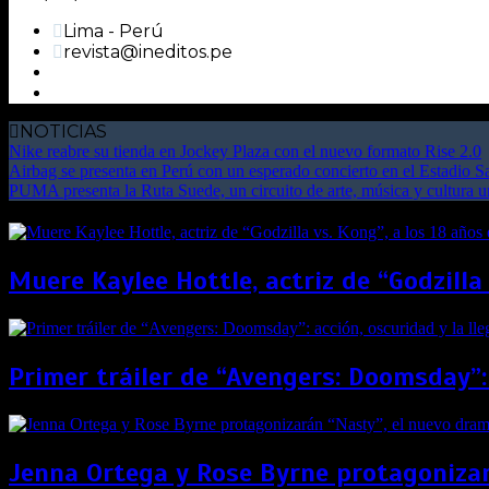
Lima - Perú
revista@ineditos.pe
NOTICIAS
Nike reabre su tienda en Jockey Plaza con el nuevo formato Rise 2.0
Airbag se presenta en Perú con un esperado concierto en el Estadio 
PUMA presenta la Ruta Suede, un circuito de arte, música y cultura 
Muere Kaylee Hottle, actriz de “Godzilla
Primer tráiler de “Avengers: Doomsday”:
Jenna Ortega y Rose Byrne protagonizar