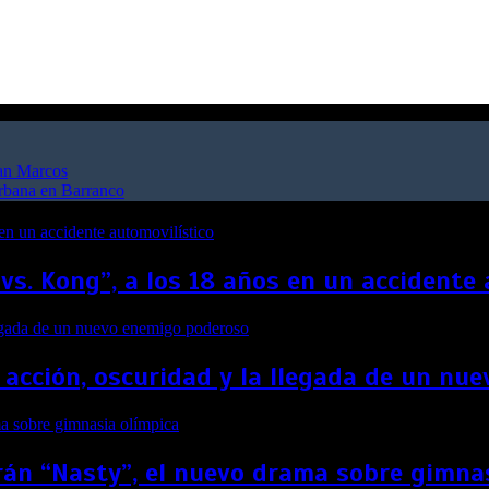
San Marcos
urbana en Barranco
 vs. Kong”, a los 18 años en un accidente
 acción, oscuridad y la llegada de un n
án “Nasty”, el nuevo drama sobre gimna