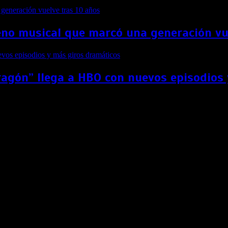
no musical que marcó una generación vu
ragón” llega a HBO con nuevos episodios
on nuevas y emocionantes historias de rescates
ueva temporada de «9-1-1: Lone Star» este 2 de marzo.
ntes a Star Channel , con el estreno de las nuevas temporadas d
s y productores ejecutivos Ryan Murphy y Brad Falchuk (“Pose”, “