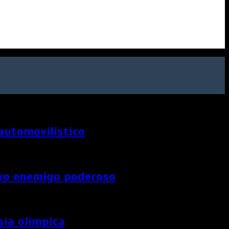
 automovilístico
uevo enemigo poderoso
sia olímpica