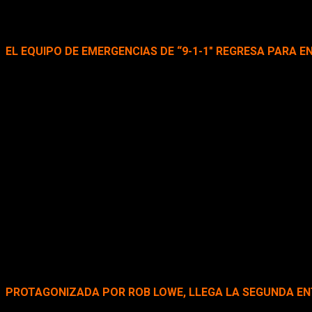
“Glee”), “9-1-1” y “9-1-1: Lone Star” dan una mirada cruda y rea
EL EQUIPO DE EMERGENCIAS DE “9-1-1″ REGRESA PARA
El aclamado drama “9-1-1”, recientemente nominada a los Crit
experiencias que viven bajo extrema presión los oficiales d
Ángeles.
Con espeluznantes nuevos casos, la cuarta entrega compuesta
balance entre salvar a los más vulnerables y solucionar los pr
En la nueva temporada, se podrán ver las situaciones más ater
medio de un caos masivo. Mientras tanto, Athena (Angela Basset
(Jennifer Love Hewitt, “The Client List”) y Chimney (Kenneth C
año sabático como pasante en el centro de llamadas bajo la guí
Badlands”) descubre un impactante secreto familiar.
El nominado al premio Emmy® y Globo de Oro®, Peter Krause (“
elenco: Ryan Guzman (“Step up Revolution”), Rockmond Dunbar (
(“Pequeños detalles”).
PROTAGONIZADA POR ROB LOWE, LLEGA LA SEGUNDA ENTR