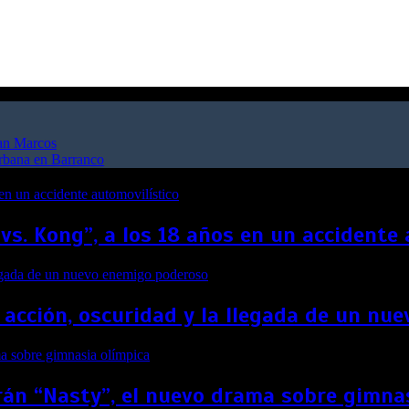
San Marcos
urbana en Barranco
 vs. Kong”, a los 18 años en un accidente
 acción, oscuridad y la llegada de un n
án “Nasty”, el nuevo drama sobre gimna