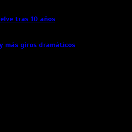
elve tras 10 años
 y más giros dramáticos
de los animales.
o su primera aparición en la pantalla grande. Walt Disney
tada bajo la atenta mirada de Pongo y Perdita, quienes