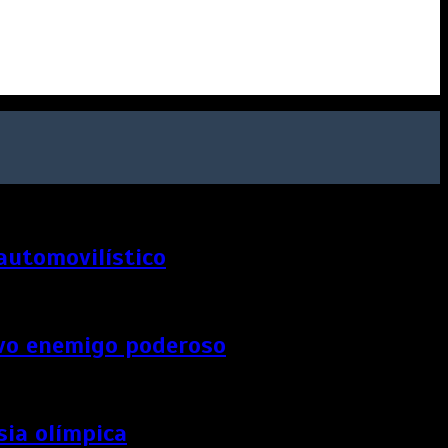
 automovilístico
uevo enemigo poderoso
sia olímpica