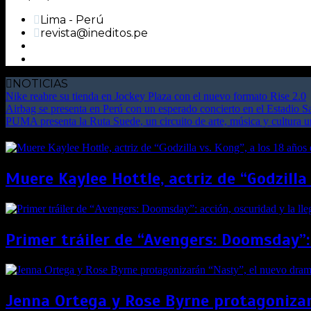
Lima - Perú
revista@ineditos.pe
NOTICIAS
Nike reabre su tienda en Jockey Plaza con el nuevo formato Rise 2.0
Airbag se presenta en Perú con un esperado concierto en el Estadio 
PUMA presenta la Ruta Suede, un circuito de arte, música y cultura 
Muere Kaylee Hottle, actriz de “Godzilla
Primer tráiler de “Avengers: Doomsday”:
Jenna Ortega y Rose Byrne protagonizar