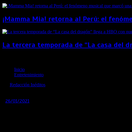
¡Mamma Mia! retorna al Perú: el fenóme
La tercera temporada de “La casa del d
“101 Dálmatas” cumple 60 años de manchas y aventur
Inicio
Entretenimiento
por
Redacción Inéditos
revista@ineditos.pe
26/01/2021
0
6 años
Desde 1961, esta entrañable historia cautivó a generaciones
Han pasado 60 años desde que la película “101 dálmatas”, 
Pictures llevó a las salas de cine una historia alejada de