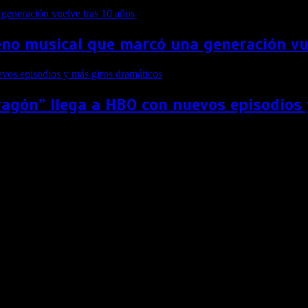
no musical que marcó una generación vu
ragón” llega a HBO con nuevos episodios
as en la pantalla grande
 con un mensaje actual y moderno reivindicando los derechos 
también conocido como “La noche de las narices frías”, tuv
 los cuentos de hadas, con un trasfondo animalista represen