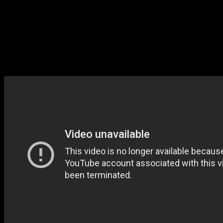
posteriormente en su versión
live-action
marcaron a toda 
A continuación, algunos datos curiosos del entrañable filme:
Clyde Geronimi, director del film, basó esta película en 
El presupuesto para esta película fue de 3,5 millones de
cifra muy alta. ¿En qué se invirtió el dinero? En producci