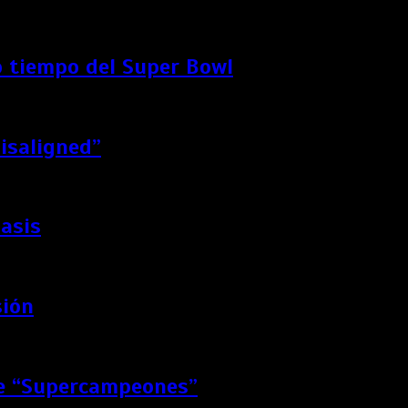
 tiempo del Super Bowl
Misaligned”
Oasis
sión
de “Supercampeones”