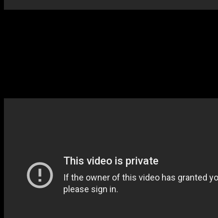
Todos los ladridos de los perros fueron hechos por human
Que sería “101 dálmatas” sin la malvada Cruela de Vil, a 
endiablada personalidad desde su vestimenta hasta el au
al tabaco.
El estreno de esta película en 1961 marcó un éxito rotun
Ahora podemos disfrutar de esta entrañable historia en s