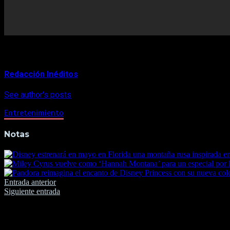
About Author
Redacción Inéditos
See author's posts
Entretenimiento
Notas
Navegación
Entrada anterior
Siguiente entrada
de
entradas
Deja una respuesta