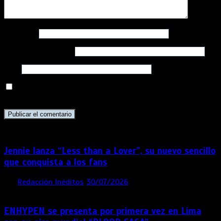
Nombre
*
Correo electrónico
*
Web
Guarda mi nombre, correo electrónico y web en este
navegador para la próxima vez que comente.
Jennie lanza “Less than a Lover”, su nuevo sencillo
que conquista a los fans
por
Redacción Inéditos
30/07/2026
3 mins
1 semana
ENHYPEN se presenta por primera vez en Lima