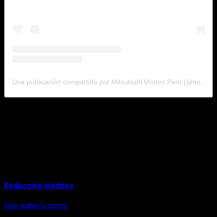
Una publicación compartida por Mitsubishi Motors Perú (@mitsubishimotorsperu)
Finalmente, si se desea ir al concesionario, es importante
recordar que pueden visitar sus tiendas previa cita al (01)
211-7300 como parte de sus protocolos. Hoy más que nunca,
Mitsubishi Motors está comprometido con la salud de sus
clientes, colaboradores y proveedores
About Author
Redacción Inéditos
See author's posts