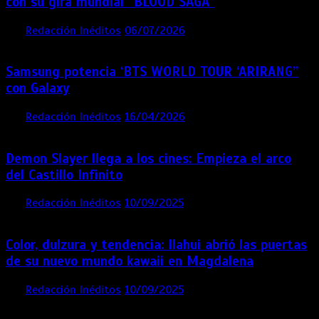
con su gira mundial “BLOOD SAGA”
por
Redacción Inéditos
06/07/2026
4 mins
1 mes
Samsung potencia ‘BTS WORLD TOUR ‘ARIRANG’’
con Galaxy
por
Redacción Inéditos
16/04/2026
4 mins
4 meses
Demon Slayer llega a los cines: Empieza el arco
del Castillo Infinito
por
Redacción Inéditos
10/09/2025
1 min
11 meses
Color, dulzura y tendencia: Ilahui abrió las puertas
de su nuevo mundo kawaii en Magdalena
por
Redacción Inéditos
10/09/2025
3 mins
11 meses