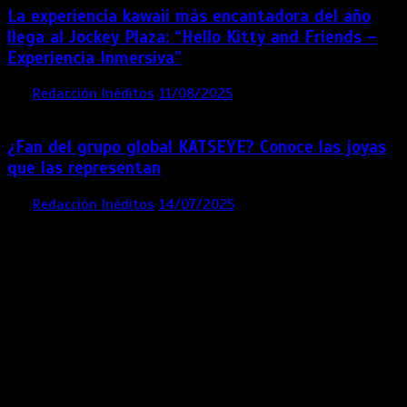
La experiencia kawaii más encantadora del año
llega al Jockey Plaza: “Hello Kitty and Friends –
Experiencia Inmersiva”
por
Redacción Inéditos
11/08/2025
2 mins
12 meses
¿Fan del grupo global KATSEYE? Conoce las joyas
que las representan
por
Redacción Inéditos
14/07/2025
3 mins
1 año
Contácta con nosotros
Lima- Perú
revista@ineditos.pe
Revista Digital