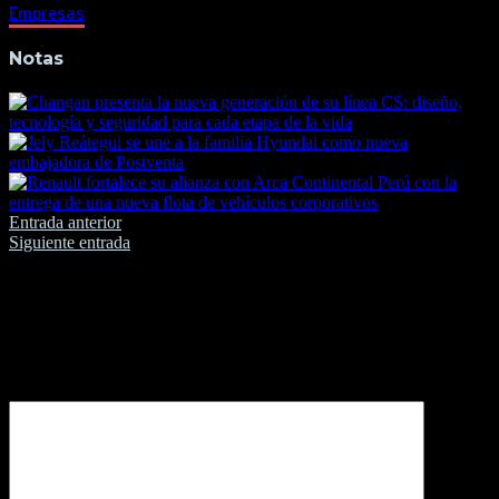
Empresas
Notas
Navegación
Entrada anterior
Siguiente entrada
de
entradas
Deja una respuesta
Tu dirección de correo electrónico no será publicada.
Los
campos obligatorios están marcados con
*
Comentario
*