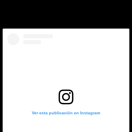
experiencia post venta. Asimismo, en los dos locales los
clientes podrán adquirir y probar el amplio portafolio de las
SUV´S de Mitsubishi Motors, entre las que destacan el
reciente lanzamiento de la renovada New Eclipse Cross.
Ver esta publicación en Instagram