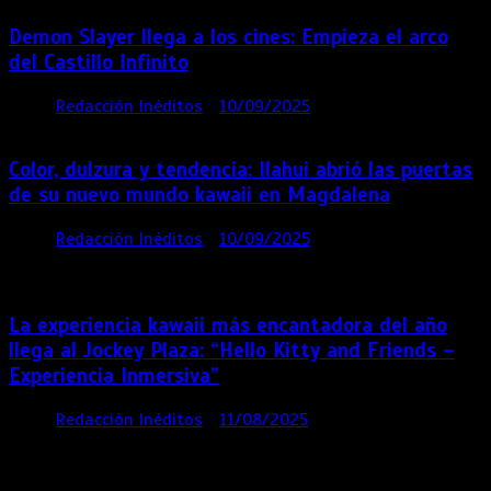
Demon Slayer llega a los cines: Empieza el arco
del Castillo Infinito
por
Redacción Inéditos
10/09/2025
1 min
11 meses
Color, dulzura y tendencia: Ilahui abrió las puertas
de su nuevo mundo kawaii en Magdalena
por
Redacción Inéditos
10/09/2025
3 mins
11
meses
La experiencia kawaii más encantadora del año
llega al Jockey Plaza: “Hello Kitty and Friends –
Experiencia Inmersiva”
por
Redacción Inéditos
11/08/2025
2 mins
12
meses