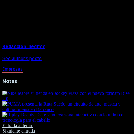
Por ello, recomiendan adquirir tanto maquinaria como
repuestos únicamente a través de distribuidores autorizados,
donde los equipos cuentan con trazabilidad, garantía oficial y
acceso a servicio técnico especializado.
About Author
Redacción Inéditos
See author's posts
Empresas
Notas
Navegación
Entrada anterior
Siguiente entrada