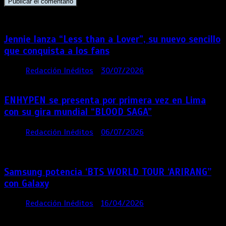
Jennie lanza “Less than a Lover”, su nuevo sencillo
que conquista a los fans
por
Redacción Inéditos
30/07/2026
3 mins
6 días
ENHYPEN se presenta por primera vez en Lima
con su gira mundial “BLOOD SAGA”
por
Redacción Inéditos
06/07/2026
4 mins
4
semanas
Samsung potencia ‘BTS WORLD TOUR ‘ARIRANG’’
con Galaxy
por
Redacción Inéditos
16/04/2026
4 mins
4
meses