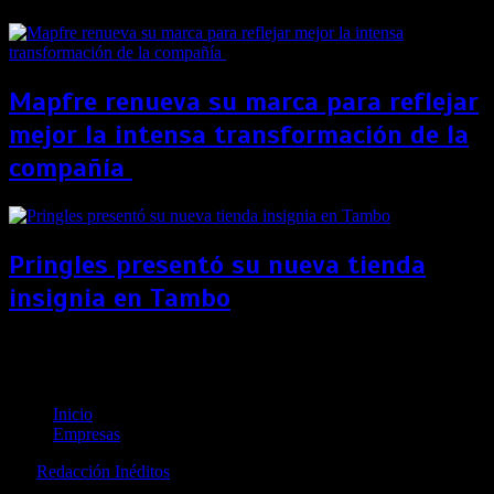
Mapfre renueva su marca para reflejar
mejor la intensa transformación de la
compañía
Pringles presentó su nueva tienda
insignia en Tambo
Maquinaria agrícola pirata: el “ahorro” del 50%
que puede costar hasta cuatro veces más
Inicio
Empresas
por
Redacción Inéditos
revista@ineditos.pe