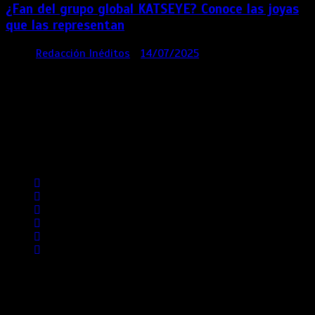
¿Fan del grupo global KATSEYE? Conoce las joyas
que las representan
por
Redacción Inéditos
14/07/2025
3 mins
1 año
Contácta con nosotros
Lima- Perú
revista@ineditos.pe
Revista Digital
MÁS NOTICIAS