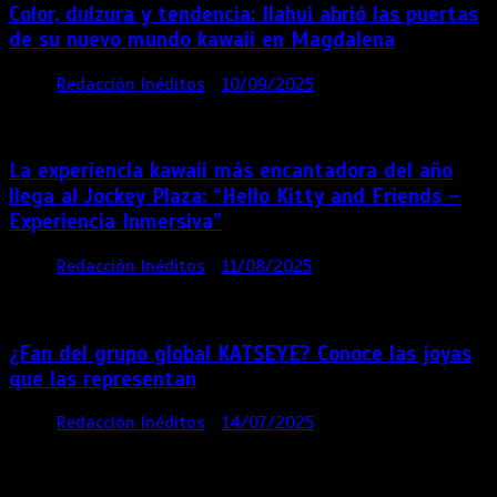
Color, dulzura y tendencia: Ilahui abrió las puertas
de su nuevo mundo kawaii en Magdalena
por
Redacción Inéditos
10/09/2025
3 mins
11
meses
La experiencia kawaii más encantadora del año
llega al Jockey Plaza: “Hello Kitty and Friends –
Experiencia Inmersiva”
por
Redacción Inéditos
11/08/2025
2 mins
12
meses
¿Fan del grupo global KATSEYE? Conoce las joyas
que las representan
por
Redacción Inéditos
14/07/2025
3 mins
1 año
Contácta con nosotros