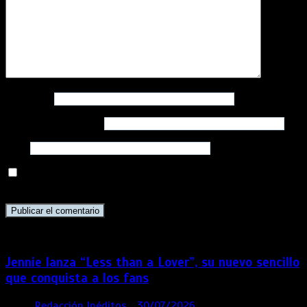
Nombre
*
Correo electrónico
*
Web
Guarda mi nombre, correo electrónico y web en este
navegador para la próxima vez que comente.
Jennie lanza “Less than a Lover”, su nuevo sencillo
que conquista a los fans
por
Redacción Inéditos
30/07/2026
3 mins
6 días