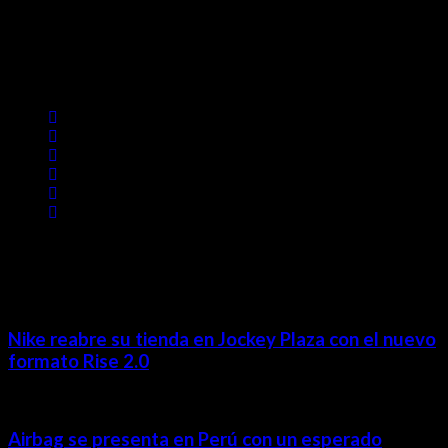
Lima- Perú
revista@ineditos.pe
Revista Digital
MÁS NOTICIAS
Nike reabre su tienda en Jockey Plaza con el nuevo
formato Rise 2.0
Airbag se presenta en Perú con un esperado