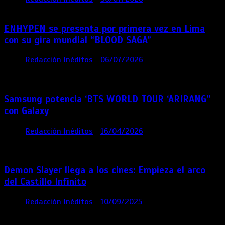
ENHYPEN se presenta por primera vez en Lima
con su gira mundial “BLOOD SAGA”
por
Redacción Inéditos
06/07/2026
4 mins
4
semanas
Samsung potencia ‘BTS WORLD TOUR ‘ARIRANG’’
con Galaxy
por
Redacción Inéditos
16/04/2026
4 mins
4
meses
Demon Slayer llega a los cines: Empieza el arco
del Castillo Infinito
por
Redacción Inéditos
10/09/2025
1 min
11 meses