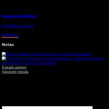
About Author
Redacción Inéditos
See author's posts
Empresas
Notas
Navegación
Entrada anterior
Siguiente entrada
de
entradas
Deja una respuesta
Tu dirección de correo electrónico no será publicada.
Los
campos obligatorios están marcados con
*
Comentario
*