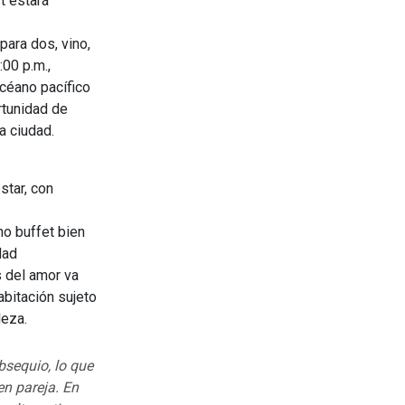
t estará
para dos, vino,
:00 p.m.,
océano pacífico
rtunidad de
a ciudad.
star, con
no buffet bien
dad
 del amor va
abitación sujeto
leza.
bsequio, lo que
en pareja. En