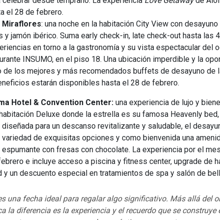
 celebrar desde temprano. La experiencia
Love Getaway
de Alof
a el 28 de febrero.
 Miraflores
: una noche en la habitación City View con desayuno 
 y jamón ibérico. Suma early check-in, late check-out hasta las 4
riencias en torno a la gastronomía y su vista espectacular del 
urante INSUMO, en el piso 18. Una ubicación imperdible y la opo
no de los mejores y más recomendados buffets de desayuno de l
neficios estarán disponibles hasta el 28 de febrero.
ma Hotel & Convention Center:
una experiencia de lujo y biene
 habitación Deluxe donde la estrella es su famosa Heavenly bed,
 diseñada para un descanso revitalizante y saludable, el desayu
a variedad de exquisitas opciones y como bienvenida una ameni
 espumante con fresas con chocolate. La experiencia por el mes
febrero e incluye acceso a piscina y fitness center, upgrade de h
d y un descuento especial en tratamientos de spa y salón de bel
s una fecha ideal para regalar algo significativo. Más allá del o
 la diferencia es la experiencia y el recuerdo que se construye 