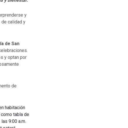
a y bienestar.
orprenderse y
 de calidad y
ía de San
celebraciones.
es y optan por
dosamente
omento de
en habitación
a como tabla de
las 9:00 a.m.