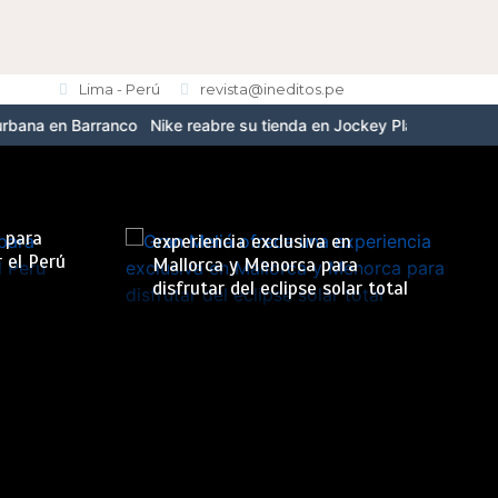
Lima - Perú
revista@ineditos.pe
ranco
Nike reabre su tienda en Jockey Plaza con el nuevo formato 
Gran Meliá ofrece una
s para
experiencia exclusiva en
 el Perú
Mallorca y Menorca para
disfrutar del eclipse solar total