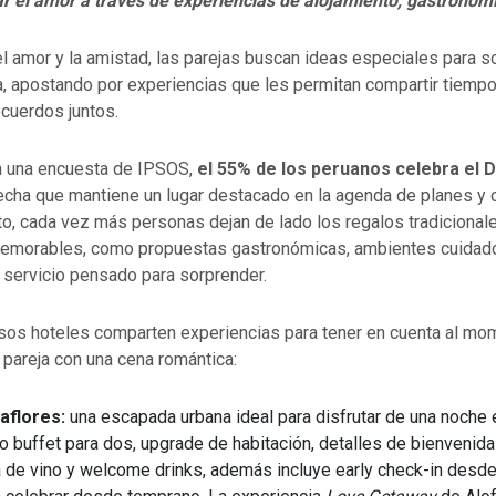
rar el amor a través de experiencias de alojamiento, gastronomí
l amor y la amistad, las parejas buscan ideas especiales para s
ina, apostando por experiencias que les permitan compartir tiempo
ecuerdos juntos.
n una encuesta de IPSOS,
el 55% de los peruanos celebra el D
fecha que mantiene un lugar destacado en la agenda de planes y 
o, cada vez más personas dejan de lado los regalos tradicional
memorables, como propuestas gastronómicas, ambientes cuida
 servicio pensado para sorprender.
ersos hoteles comparten experiencias para tener en cuenta al m
 pareja con una cena romántica:
raflores:
una escapada urbana ideal para disfrutar de una noche 
 buffet para dos, upgrade de habitación, detalles de bienvenid
 de vino y welcome drinks, además incluye early check-in desde 