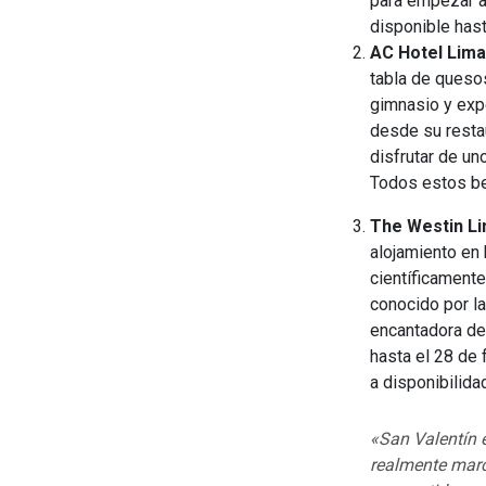
para empezar a
disponible hast
AC Hotel Lima
tabla de quesos
gimnasio y expe
desde su resta
disfrutar de u
Todos estos be
The Westin Li
alojamiento en
científicamente
conocido por l
encantadora de
hasta el 28 de 
a disponibilida
«San Valentín e
realmente marca