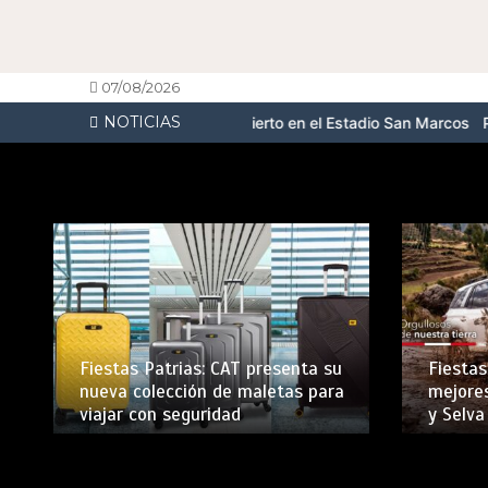
07/08/2026
NOTICIAS
on un esperado concierto en el Estadio San Marcos
PUMA presenta 
Fiestas Patrias: CAT presenta su
Fiestas
nueva colección de maletas para
mejores
viajar con seguridad
y Selva