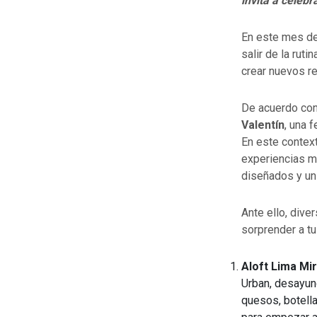
invita a celeb
En este mes de
salir de la rut
crear nuevos r
De acuerdo co
Valentín
, una 
En este context
experiencias 
diseñados y un
Ante ello, div
sorprender a tu
Aloft Lima Mi
Urban, desayuno
quesos, botella