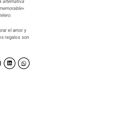
 alternativa
y memorable»
elero.
brar el amor y
res regalos son