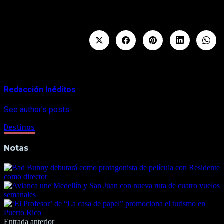
conocido como “El Monstruo”, que mide 7.590 pies (2.300
metros) de largo por 1.200 pies (365 metros) de alto.
About Author
Redacción Inéditos
See author's posts
Destinos
Notas
Navegación
Entrada anterior