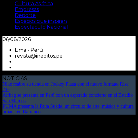
Cultura Asiática
Empresas
Deporte
Espacios que inspiran
Espectáculo Nacional
06/08/2026
Lima - Perú
revista@ineditos.pe
NOTICIAS
Nike reabre su tienda en Jockey Plaza con el nuevo formato Rise
2.0
Airbag se presenta en Perú con un esperado concierto en el Estadio
San Marcos
PUMA presenta la Ruta Suede, un circuito de arte, música y cultura
urbana en Barranco