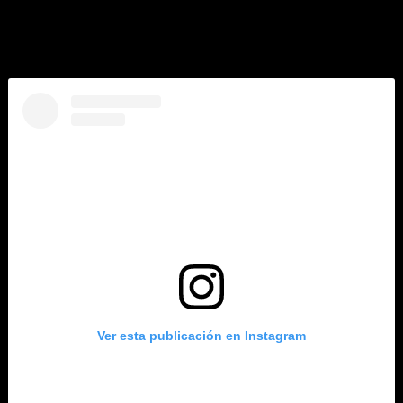
Para utilizar el Torobike hay que medir 4 pies (1,20 metros)
de altura o más para usar la bicicleta doble manejada por un
adulto y un peso máximo de 250 libras (113 kilos), además
de llevar zapatos cerrados.
Ver esta publicación en Instagram