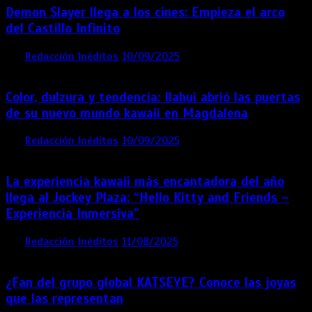
Demon Slayer llega a los cines: Empieza el arco
del Castillo Infinito
por
Redacción Inéditos
10/09/2025
1 min
11 meses
Color, dulzura y tendencia: Ilahui abrió las puertas
de su nuevo mundo kawaii en Magdalena
por
Redacción Inéditos
10/09/2025
3 mins
11 meses
La experiencia kawaii más encantadora del año
llega al Jockey Plaza: “Hello Kitty and Friends –
Experiencia Inmersiva”
por
Redacción Inéditos
11/08/2025
2 mins
12 meses
¿Fan del grupo global KATSEYE? Conoce las joyas
que las representan