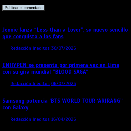
Jennie lanza “Less than a Lover”, su nuevo sencillo
que conquista a los fans
por
Redacción Inéditos
30/07/2026
3 mins
6 días
ENHYPEN se presenta por primera vez en Lima
con su gira mundial “BLOOD SAGA”
por
Redacción Inéditos
06/07/2026
4 mins
1 mes
Samsung potencia ‘BTS WORLD TOUR ‘ARIRANG’’
con Galaxy
por
Redacción Inéditos
16/04/2026
4 mins
4 meses