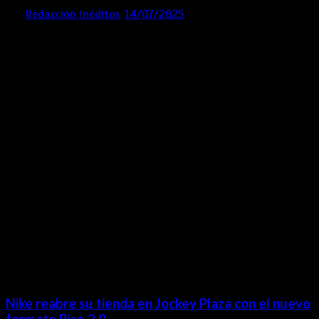
por
Redacción Inéditos
14/07/2025
3 mins
1 año
Contácta con nosotros
Lima- Perú
revista@ineditos.pe
Revista Digital
MÁS NOTICIAS
Nike reabre su tienda en Jockey Plaza con el nuevo
formato Rise 2.0