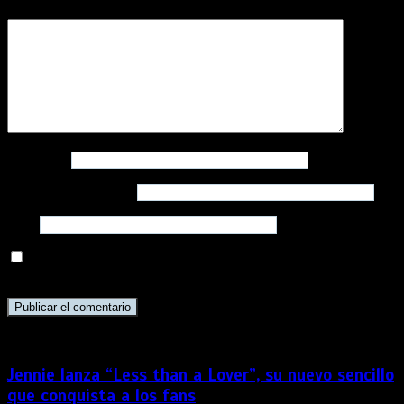
Comentario
*
Nombre
*
Correo electrónico
*
Web
Guarda mi nombre, correo electrónico y web en este
navegador para la próxima vez que comente.
Jennie lanza “Less than a Lover”, su nuevo sencillo
que conquista a los fans