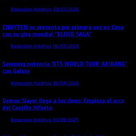
por
Redacción Inéditos
30/07/2026
3 mins
1 semana
ENHYPEN se presenta por primera vez en Lima
con su gira mundial “BLOOD SAGA”
por
Redacción Inéditos
06/07/2026
4 mins
1 mes
Samsung potencia ‘BTS WORLD TOUR ‘ARIRANG’’
con Galaxy
por
Redacción Inéditos
16/04/2026
4 mins
4 meses
Demon Slayer llega a los cines: Empieza el arco
del Castillo Infinito
por
Redacción Inéditos
10/09/2025
1 min
11 meses