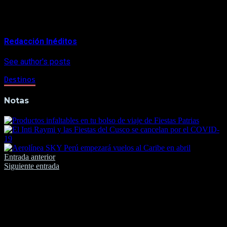
nacional.
About Author
Redacción Inéditos
See author's posts
Destinos
Notas
Navegación
Entrada anterior
Siguiente entrada
de
entradas
Deja una respuesta
Tu dirección de correo electrónico no será publicada.
Los
campos obligatorios están marcados con
*