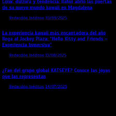
Color, dulzura y tendencia: Ilahui abrió las puertas
de su nuevo mundo kawaii en Magdalena
por
Redacción Inéditos
10/09/2025
3 mins
11 meses
La experiencia kawaii más encantadora del año
llega al Jockey Plaza: “Hello Kitty and Friends –
Experiencia Inmersiva”
por
Redacción Inéditos
11/08/2025
2 mins
12 meses
¿Fan del grupo global KATSEYE? Conoce las joyas
que las representan
por
Redacción Inéditos
14/07/2025
3 mins
1 año
Contácta con nosotros
Lima- Perú