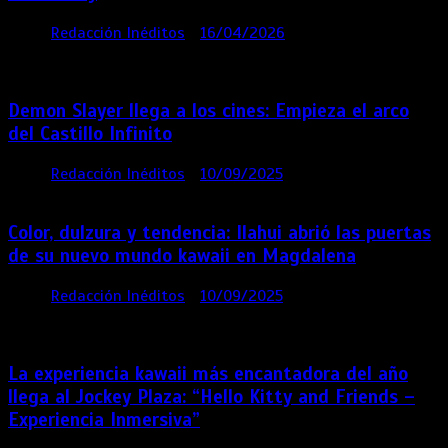
por
Redacción Inéditos
16/04/2026
4 mins
4
meses
Demon Slayer llega a los cines: Empieza el arco
del Castillo Infinito
por
Redacción Inéditos
10/09/2025
1 min
11 meses
Color, dulzura y tendencia: Ilahui abrió las puertas
de su nuevo mundo kawaii en Magdalena
por
Redacción Inéditos
10/09/2025
3 mins
11
meses
La experiencia kawaii más encantadora del año
llega al Jockey Plaza: “Hello Kitty and Friends –
Experiencia Inmersiva”