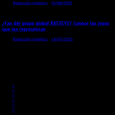
por
Redacción Inéditos
11/08/2025
2 mins
12
meses
¿Fan del grupo global KATSEYE? Conoce las joyas
que las representan
por
Redacción Inéditos
14/07/2025
3 mins
1 año
Contácta con nosotros
Lima- Perú
revista@ineditos.pe
Revista Digital