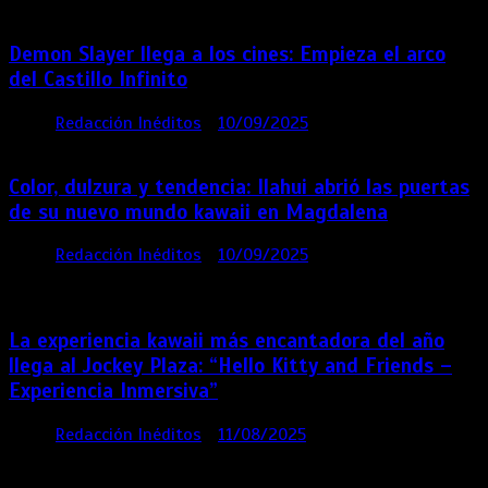
Demon Slayer llega a los cines: Empieza el arco
del Castillo Infinito
por
Redacción Inéditos
10/09/2025
1 min
11 meses
Color, dulzura y tendencia: Ilahui abrió las puertas
de su nuevo mundo kawaii en Magdalena
por
Redacción Inéditos
10/09/2025
3 mins
11
meses
La experiencia kawaii más encantadora del año
llega al Jockey Plaza: “Hello Kitty and Friends –
Experiencia Inmersiva”
por
Redacción Inéditos
11/08/2025
2 mins
12
meses