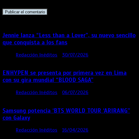
navegador para la próxima vez que comente.
Jennie lanza “Less than a Lover”, su nuevo sencillo
que conquista a los fans
por
Redacción Inéditos
30/07/2026
3 mins
7 días
ENHYPEN se presenta por primera vez en Lima
con su gira mundial “BLOOD SAGA”
por
Redacción Inéditos
06/07/2026
4 mins
1 mes
Samsung potencia ‘BTS WORLD TOUR ‘ARIRANG’’
con Galaxy
por
Redacción Inéditos
16/04/2026
4 mins
4
meses