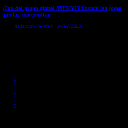
¿Fan del grupo global KATSEYE? Conoce las joyas
que las representan
por
Redacción Inéditos
14/07/2025
3 mins
1 año
Contácta con nosotros
Lima- Perú
revista@ineditos.pe
Revista Digital
MÁS NOTICIAS