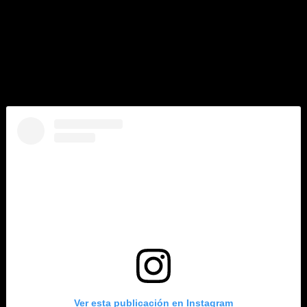
El Hilton La Romana para toda la familia cuenta con 418
habitaciones, mientras que el solo adultos dispone de
356.
La corporación Playa Hotels & Resorts es propietaria en
República Dominicana de varios hoteles, entre ellos el Hyatt
Ziva Cap Cana, el Hyatt Zilara Cap Cana y el Hilton La Romana.
Ver esta publicación en Instagram