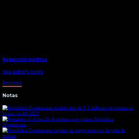
según recogió la Presidencia en un comunicado.
Asimismo, afirmó, que el país ha logrado bajar el nivel de
riesgo que los estadounidenses informan a sus viajeros, de 4
a 3, lo que, afirmó, «va a ayudar bastante en el mercadeo y la
visita de turistas» al país.
About Author
Redacción Inéditos
See author's posts
Destinos
Notas