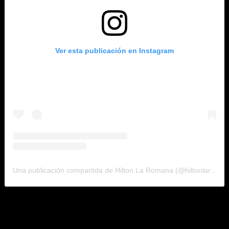
Ver esta publicación en Instagram
Una publicación compartida de Hilton La Romana (@hiltonlaromana)
En su intervención, Abinader señaló que
«este es el mejor
momento para invertir»
en la República Dominicana
, al
tiempo que destacó «los logros» de su Gobierno en el sector
turismo, pese a la realidad del sector a causa de la covid-19,