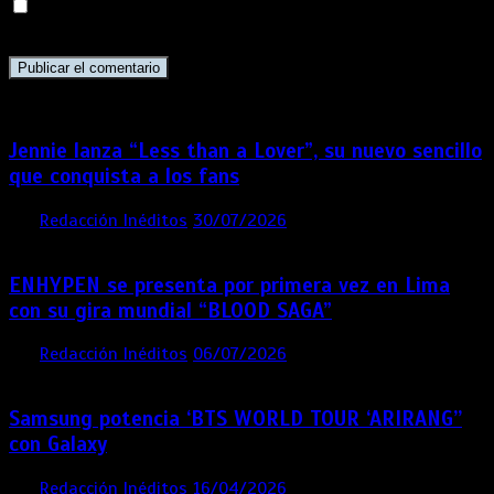
Guarda mi nombre, correo electrónico y web en este
navegador para la próxima vez que comente.
Jennie lanza “Less than a Lover”, su nuevo sencillo
que conquista a los fans
por
Redacción Inéditos
30/07/2026
3 mins
7 días
ENHYPEN se presenta por primera vez en Lima
con su gira mundial “BLOOD SAGA”
por
Redacción Inéditos
06/07/2026
4 mins
1 mes
Samsung potencia ‘BTS WORLD TOUR ‘ARIRANG’’
con Galaxy
por
Redacción Inéditos
16/04/2026
4 mins
4 meses