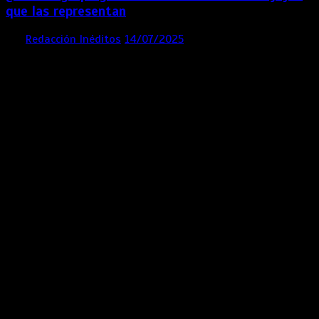
que las representan
por
Redacción Inéditos
14/07/2025
3 mins
1 año
Contácta con nosotros
Lima- Perú
revista@ineditos.pe
Revista Digital
MÁS NOTICIAS