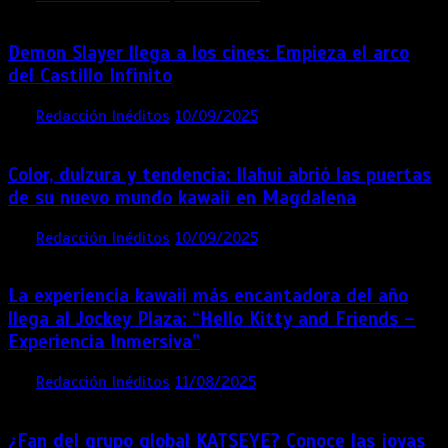
Demon Slayer llega a los cines: Empieza el arco
del Castillo Infinito
por
Redacción Inéditos
10/09/2025
1 min
11 meses
Color, dulzura y tendencia: Ilahui abrió las puertas
de su nuevo mundo kawaii en Magdalena
por
Redacción Inéditos
10/09/2025
3 mins
11 meses
La experiencia kawaii más encantadora del año
llega al Jockey Plaza: “Hello Kitty and Friends –
Experiencia Inmersiva”
por
Redacción Inéditos
11/08/2025
2 mins
12 meses
¿Fan del grupo global KATSEYE? Conoce las joyas