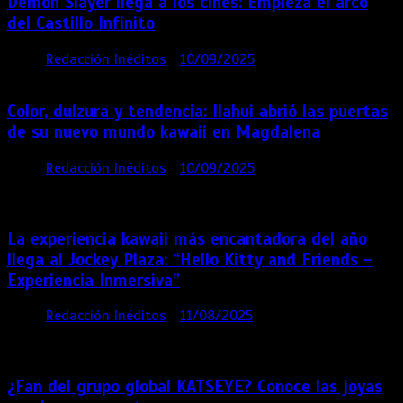
Demon Slayer llega a los cines: Empieza el arco
del Castillo Infinito
por
Redacción Inéditos
10/09/2025
1 min
11 meses
Color, dulzura y tendencia: Ilahui abrió las puertas
de su nuevo mundo kawaii en Magdalena
por
Redacción Inéditos
10/09/2025
3 mins
11
meses
La experiencia kawaii más encantadora del año
llega al Jockey Plaza: “Hello Kitty and Friends –
Experiencia Inmersiva”
por
Redacción Inéditos
11/08/2025
2 mins
12
meses
¿Fan del grupo global KATSEYE? Conoce las joyas