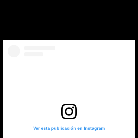
por gas natural licuado.
La mayoría de los 1.254 camarotes del barco ofrece vista al
mar y 877 de ellos (70 %) con una espaciosa terraza, y hay
cuatro suites reales, lujosamente decoradas con capacidad
de hasta seis huéspedes y servicios de primera clase.
Ver esta publicación en Instagram