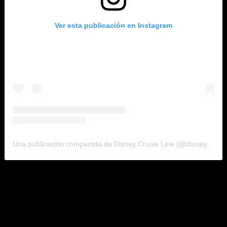
Ver esta publicación en Instagram
Una publicación compartida de Disney Cruise Line (@disneycruiseline)
Otro espacio para los más pequeños es Toy Story, mientras
los adultos podrán disfrutar de Quiet Cove, un tranquilo
refugio dedicado a descansar, beber y sumergirse ubicado
lejos del bullicio de las actividades familiares.
«Como es el estilo de Disney Cruise Line, el Disney Wish