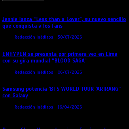
Jennie lanza “Less than a Lover”, su nuevo sencillo
que conquista a los fans
por
Redacción Inéditos
30/07/2026
3 mins
7 días
ENHYPEN se presenta por primera vez en Lima
con su gira mundial “BLOOD SAGA”
por
Redacción Inéditos
06/07/2026
4 mins
1 mes
Samsung potencia ‘BTS WORLD TOUR ‘ARIRANG’’
con Galaxy
por
Redacción Inéditos
16/04/2026
4 mins
4
meses