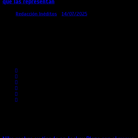
que las representan
por
Redacción Inéditos
14/07/2025
3 mins
1 año
Contácta con nosotros
Lima- Perú
revista@ineditos.pe
Revista Digital
MÁS NOTICIAS