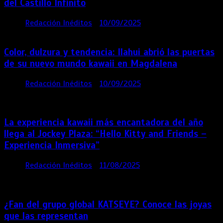
del Castillo Infinito
por
Redacción Inéditos
10/09/2025
1 min
11 meses
Color, dulzura y tendencia: Ilahui abrió las puertas
de su nuevo mundo kawaii en Magdalena
por
Redacción Inéditos
10/09/2025
3 mins
11
meses
La experiencia kawaii más encantadora del año
llega al Jockey Plaza: “Hello Kitty and Friends –
Experiencia Inmersiva”
por
Redacción Inéditos
11/08/2025
2 mins
12
meses
¿Fan del grupo global KATSEYE? Conoce las joyas
que las representan