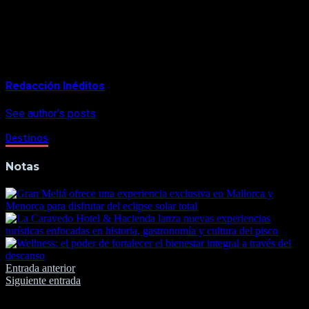
julio aunque por el momento las autoridades de Florida no han
dado una fecha para la reapertura de los parques temáticos,
atracciones y hoteles en Orlando.
About Author
Redacción Inéditos
See author's posts
Destinos
Notas
Navegación
Entrada anterior
Siguiente entrada
de
entradas
Deja una respuesta