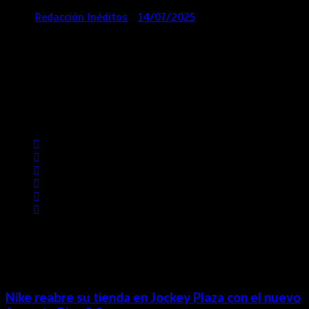
por
Redacción Inéditos
14/07/2025
3 mins
1 año
Contácta con nosotros
Lima- Perú
revista@ineditos.pe
Revista Digital
MÁS NOTICIAS
Nike reabre su tienda en Jockey Plaza con el nuevo