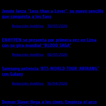
Jennie lanza “Less than a Lover”, su nuevo sencillo
que conquista a los fans
por
Redacción Inéditos
30/07/2026
3 mins
6 días
ENHYPEN se presenta por primera vez en Lima
con su gira mundial “BLOOD SAGA”
por
Redacción Inéditos
06/07/2026
4 mins
1 mes
Samsung potencia ‘BTS WORLD TOUR ‘ARIRANG’’
con Galaxy
por
Redacción Inéditos
16/04/2026
4 mins
4
meses
Demon Slayer llega a los cines: Empieza el arco