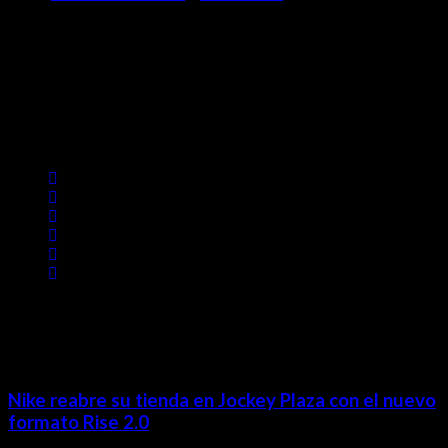
Contácta con nosotros
Lima- Perú
revista@ineditos.pe
Revista Digital
MÁS NOTICIAS
Nike reabre su tienda en Jockey Plaza con el nuevo
formato Rise 2.0