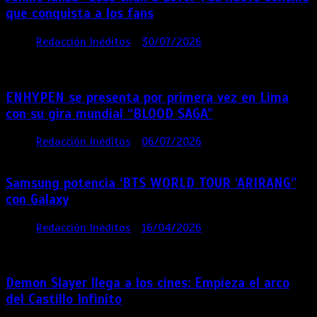
que conquista a los fans
por
Redacción Inéditos
30/07/2026
3 mins
1
semana
ENHYPEN se presenta por primera vez en Lima
con su gira mundial “BLOOD SAGA”
por
Redacción Inéditos
06/07/2026
4 mins
1 mes
Samsung potencia ‘BTS WORLD TOUR ‘ARIRANG’’
con Galaxy
por
Redacción Inéditos
16/04/2026
4 mins
4
meses
Demon Slayer llega a los cines: Empieza el arco
del Castillo Infinito