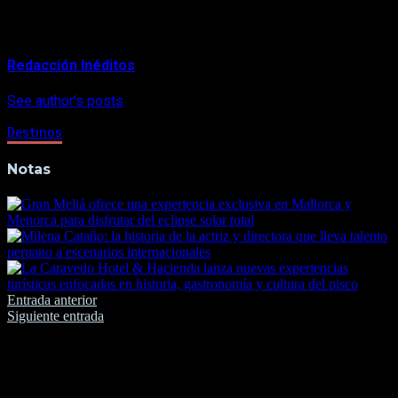
About Author
Redacción Inéditos
See author's posts
Destinos
Notas
Navegación
Entrada anterior
Siguiente entrada
de
entradas
Deja una respuesta
Tu dirección de correo electrónico no será publicada.
Los