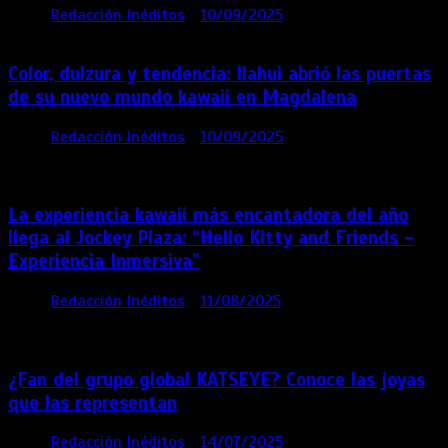
por
Redacción Inéditos
10/09/2025
1 min
11 meses
Color, dulzura y tendencia: Ilahui abrió las puertas
de su nuevo mundo kawaii en Magdalena
por
Redacción Inéditos
10/09/2025
3 mins
11
meses
La experiencia kawaii más encantadora del año
llega al Jockey Plaza: “Hello Kitty and Friends –
Experiencia Inmersiva”
por
Redacción Inéditos
11/08/2025
2 mins
12
meses
¿Fan del grupo global KATSEYE? Conoce las joyas
que las representan
por
Redacción Inéditos
14/07/2025
3 mins
1 año