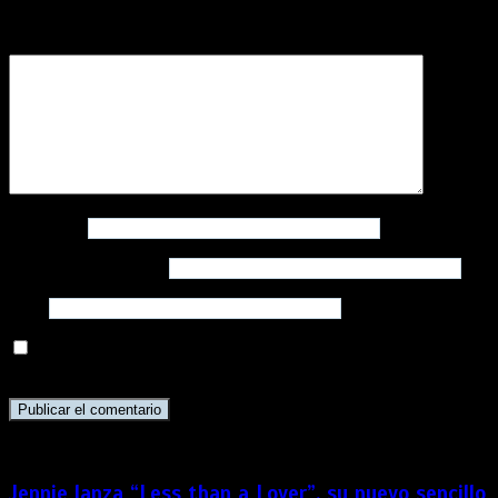
campos obligatorios están marcados con
*
Comentario
*
Nombre
*
Correo electrónico
*
Web
Guarda mi nombre, correo electrónico y web en este
navegador para la próxima vez que comente.
Jennie lanza “Less than a Lover”, su nuevo sencillo